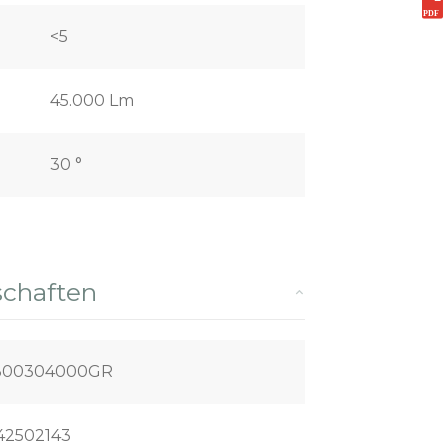
<5
45.000 Lm
30 °
schaften
300304000GR
42502143