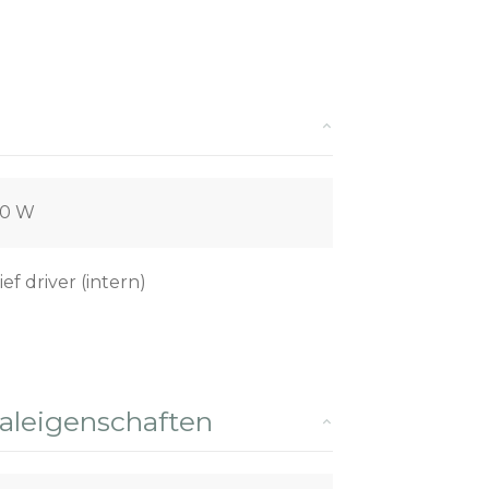
00 W
ief driver (intern)
leigenschaften