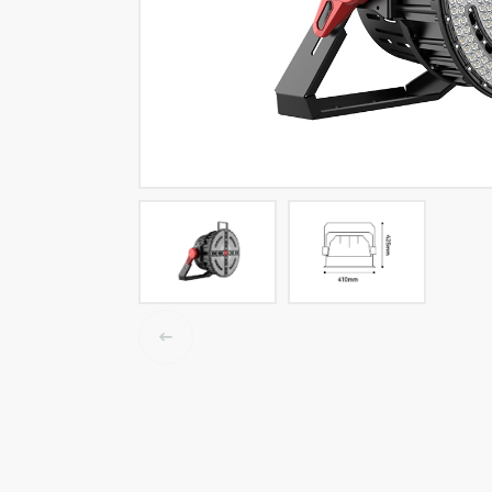
LED-Tracklights
Smartlighting
High-Bay-Leuchten
Wasserbeständige Leuchten
Decken- und Wandleuchten
Straßenbeleuchtung
Langfeldleuchten
Elektroinstallation