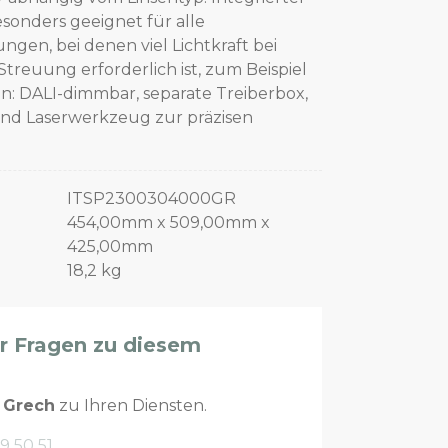
onders geeignet für alle
en, bei denen viel Lichtkraft bei
reuung erforderlich ist, zum Beispiel
n: DALI-dimmbar, separate Treiberbox,
und Laserwerkzeug zur präzisen
ITSP2300304000GR
454,00mm x 509,00mm x
425,00mm
18,2 kg
er Fragen zu diesem
n
Grech
zu Ihren Diensten.
9 50 51