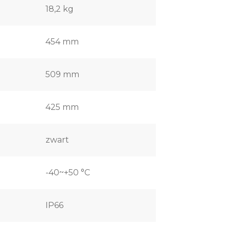
18,2 kg
454 mm
509 mm
425 mm
zwart
-40~+50 °C
IP66