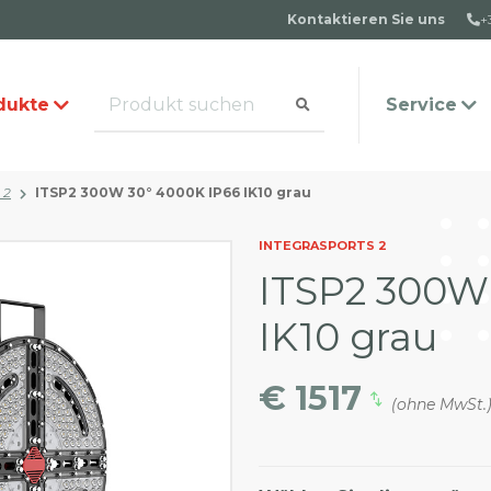
Kontaktieren Sie uns
+
dukte
Service
 2
ITSP2 300W 30° 4000K IP66 IK10 grau
alog anfordern
s Team
Häufige Fragen
Kontakt
INTEGRASPORTS 2
ITSP2 300W
IK10 grau
€ 1517
(ohne MwSt.