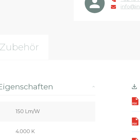
info@in
Zubehör
Eigenschaften
150 Lm/W
4.000 K