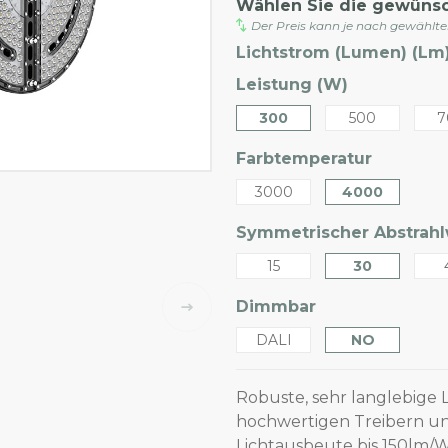
Wählen Sie die gewüns
Der Preis kann je nach gewählt
Lichtstrom (Lumen) (Lm)
Leistung (W)
300
500
7
Farbtemperatur
3000
4000
Symmetrischer Abstrahlw
15
30
Dimmbar
DALI
NO
Robuste, sehr langlebige L
hochwertigen Treibern un
Lichtausbeute bis 150lm/W