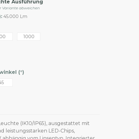
chte Ausführung
er Variante abweichen
:
45.000 Lm
00
1000
inkel (°)
45
euchte (IK10/IP65), ausgestattet mit
d leistungsstarken LED-Chips,
 abhängig vom Linsentyp. Integrierter