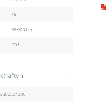
<5
45.000 Lm
30 °
schaften
P2300304000