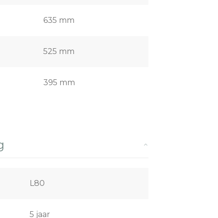
635 mm
525 mm
395 mm
g
L80
5 jaar