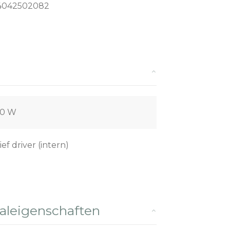
4042502082
00 W
ief driver (intern)
leigenschaften