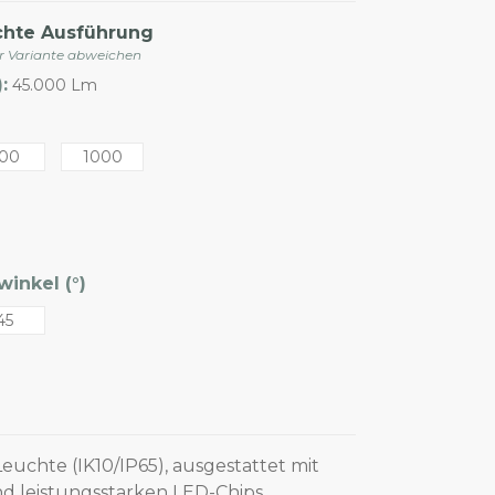
chte Ausführung
er Variante abweichen
:
45.000 Lm
00
1000
inkel (°)
45
euchte (IK10/IP65), ausgestattet mit
d leistungsstarken LED-Chips,