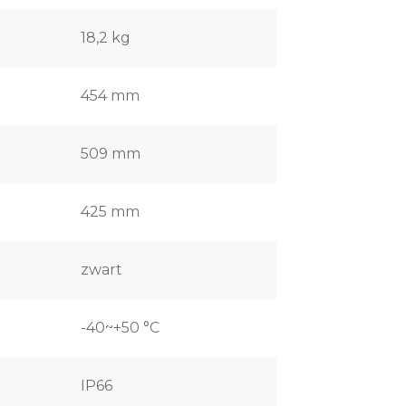
18,2 kg
454 mm
509 mm
425 mm
zwart
-40~+50 °C
IP66