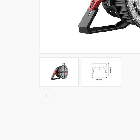
LED-Tracklights
Smartlighting
High-Bay-Leuchten
Wasserbeständige Leuchten
Decken- und Wandleuchten
Straßenbeleuchtung
Langfeldleuchten
Elektroinstallation