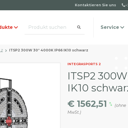
Kontaktieren Sie uns
+
dukte
Service
 2
ITSP2 300W 30° 4000K IP66 IK10 schwarz
alog anfordern
s Team
Häufige Fragen
Kontakt
INTEGRASPORTS 2
ITSP2 300W
IK10 schwar
€ 1562,51
(ohne
MwSt.)