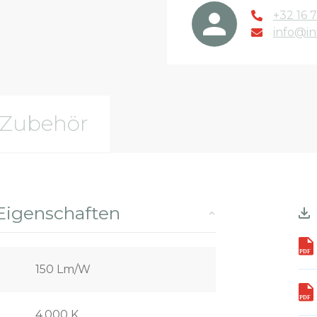
+32 16 7
info@in
Zubehör
Eigenschaften
150 Lm/W
4.000 K