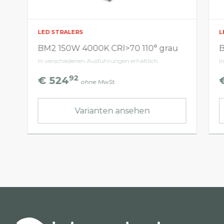
LED STRALERS
L
BM2 150W 4000K CRI>70 110° grau
B
In verschiedenen Ausführungen erhältlich
I
92
€ 524
ohne MwSt.
Varianten ansehen