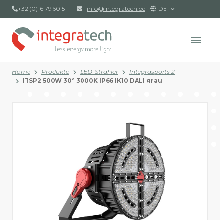
+32 (0)16 79 50 51
info@integratech.be
DE
Home
Produkte
LED-Strahler
Integrasports 2
ITSP2 500W 30° 3000K IP66 IK10 DALI grau