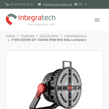
+32 (0)16 79 50 51
info@integratech.be
DE
Home
Produkte
LED-Strahler
Integrasports 2
ITSP2 500W 45° 3000K IP66 IK10 DALI schwarz