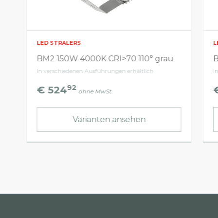
LED STRALERS
L
BM2 150W 4000K CRI>70 110° grau
B
In verschiedenen Ausführungen erhältlich
I
92
€ 524
ohne MwSt.
Varianten ansehen