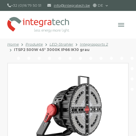
+32 (0)16 79 50 51
info@integratech.be
DE
Home
Produkte
LED-Strahler
Integrasports 2
ITSP2 500W 45° 3000K IP66 IK10 grau