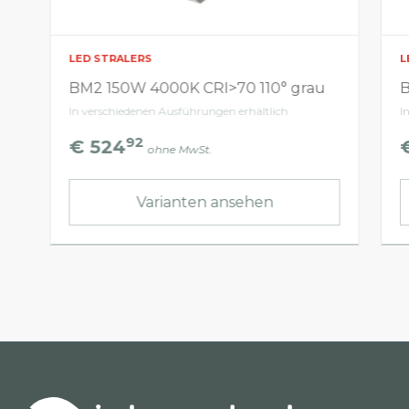
LED STRALERS
L
BM2 150W 4000K CRI>70 110° grau
B
In verschiedenen Ausführungen erhältlich
I
92
€ 524
ohne MwSt.
Varianten ansehen