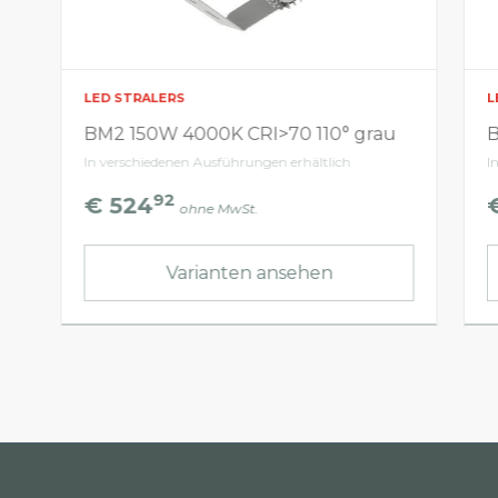
LED STRALERS
L
BM2 150W 4000K CRI>70 110° grau
B
In verschiedenen Ausführungen erhältlich
I
92
€ 524
ohne MwSt.
Varianten ansehen