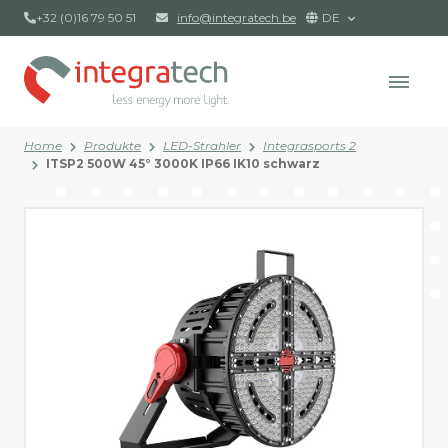
+32 (0)16 79 50 51
info@integratech.be
DE
Home
Produkte
LED-Strahler
Integrasports 2
ITSP2 500W 45° 3000K IP66 IK10 schwarz