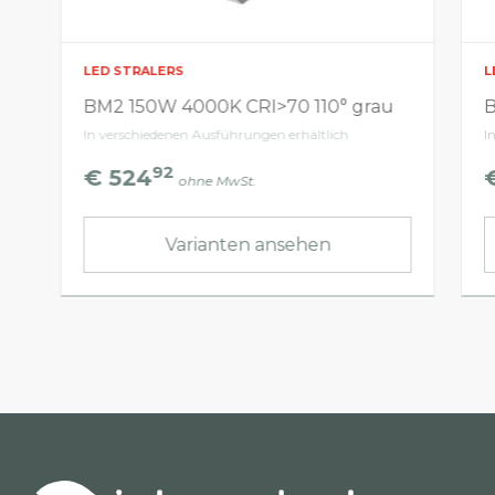
LED STRALERS
L
BM2 150W 4000K CRI>70 110° grau
B
In verschiedenen Ausführungen erhältlich
I
92
€ 524
ohne MwSt.
Varianten ansehen