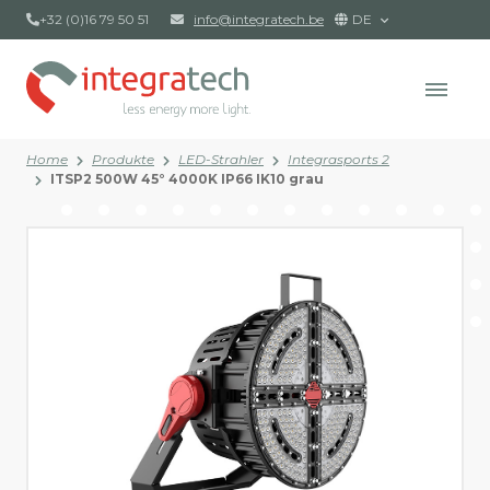
+32 (0)16 79 50 51
info@integratech.be
DE
Home
Produkte
LED-Strahler
Integrasports 2
ITSP2 500W 45° 4000K IP66 IK10 grau