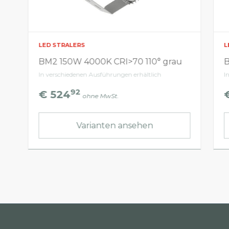
LED STRALERS
L
BM2 150W 4000K CRI>70 110° grau
B
In verschiedenen Ausführungen erhältlich
I
92
€ 524
ohne MwSt.
Varianten ansehen