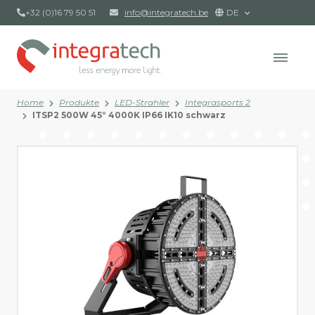
+32 (0)16 79 50 51
info@integratech.be
DE
Home
Produkte
LED-Strahler
Integrasports 2
ITSP2 500W 45° 4000K IP66 IK10 schwarz