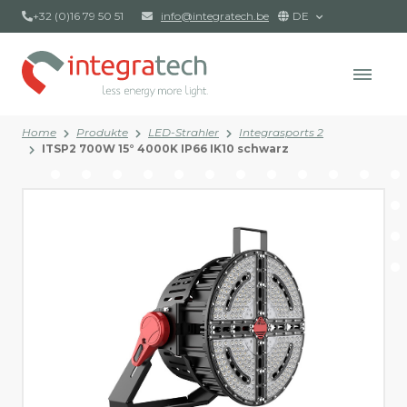
+32 (0)16 79 50 51
info@integratech.be
DE
Home
Produkte
LED-Strahler
Integrasports 2
ITSP2 700W 15° 4000K IP66 IK10 schwarz