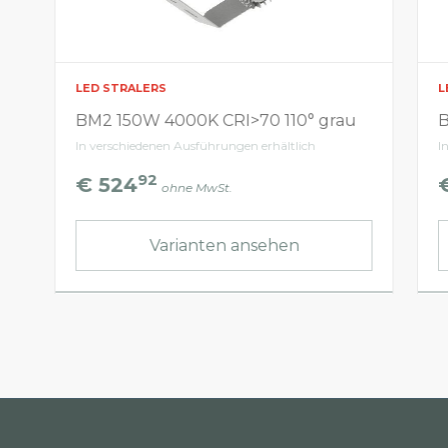
LED STRALERS
L
BM2 150W 4000K CRI>70 110° grau
B
In verschiedenen Ausführungen erhältlich
I
92
€ 524
ohne MwSt.
Varianten ansehen