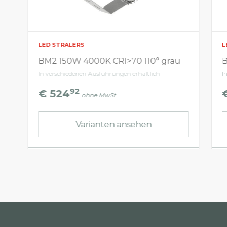
LED STRALERS
L
BM2 150W 4000K CRI>70 110° grau
B
In verschiedenen Ausführungen erhältlich
I
92
€ 524
ohne MwSt.
Varianten ansehen