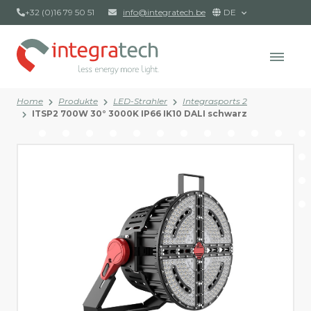
+32 (0)16 79 50 51
info@integratech.be
DE
Home
Produkte
LED-Strahler
Integrasports 2
ITSP2 700W 30° 3000K IP66 IK10 DALI schwarz