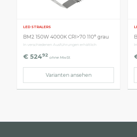
LED STRALERS
L
BM2 150W 4000K CRI>70 110° grau
B
In verschiedenen Ausführungen erhältlich
I
92
€ 524
ohne MwSt.
Varianten ansehen