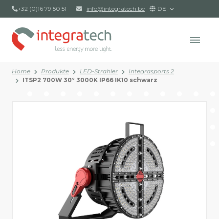
+32 (0)16 79 50 51
info@integratech.be
DE
Home
Produkte
LED-Strahler
Integrasports 2
ITSP2 700W 30° 3000K IP66 IK10 schwarz