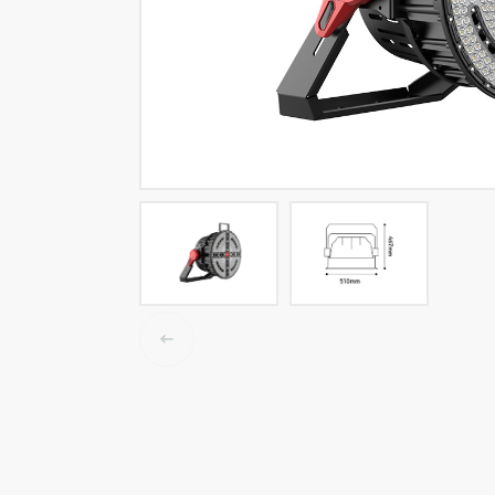
LED-Tracklights
Smartlighting
High-Bay-Leuchten
Wasserbeständige Leuchten
Decken- und Wandleuchten
Straßenbeleuchtung
Langfeldleuchten
Elektroinstallation