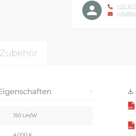
+32 16 7
info@in
Zubehör
Eigenschaften
150 Lm/W
4.000 K