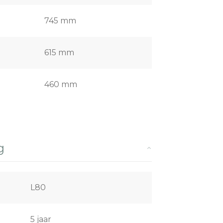
745 mm
615 mm
460 mm
g
L80
5 jaar