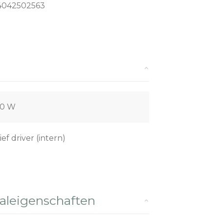
4042502563
00 W
ief driver (intern)
leigenschaften