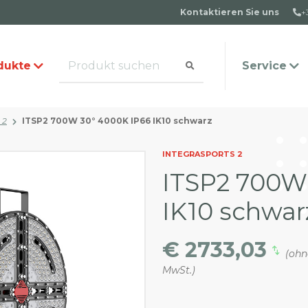
Kontaktieren Sie uns
+
dukte
Service
 2
ITSP2 700W 30° 4000K IP66 IK10 schwarz
alog anfordern
s Team
Häufige Fragen
Kontakt
INTEGRASPORTS 2
ITSP2 700W
IK10 schwar
€ 2733,03
(ohn
MwSt.)