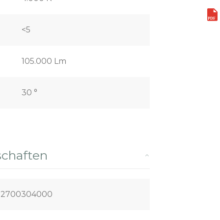
<5
105.000 Lm
30 °
schaften
P2700304000