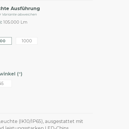
chte Ausführung
er Variante abweichen
:
105.000 Lm
00
1000
inkel (°)
45
euchte (IK10/IP65), ausgestattet mit
d leistungsstarken LED-Chips,