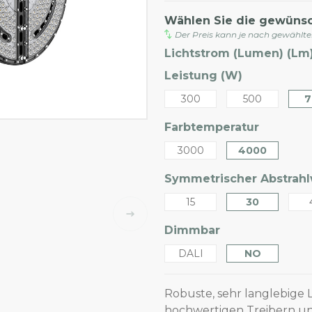
Wählen Sie die gewüns
Der Preis kann je nach gewählt
Lichtstrom (Lumen) (Lm)
Leistung (W)
300
500
7
Farbtemperatur
3000
4000
Symmetrischer Abstrahlw
15
30
Dimmbar
DALI
NO
Robuste, sehr langlebige L
hochwertigen Treibern un