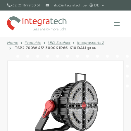
+32 (0)16 79 50 51
info@integratech.be
DE
Home
Produkte
LED-Strahler
Integrasports 2
ITSP2 700W 45° 3000K IP66 IK10 DALI grau