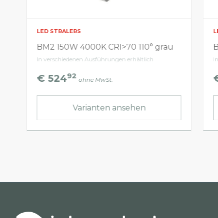
LED STRALERS
L
BM2 150W 4000K CRI>70 110° grau
B
In verschiedenen Ausführungen erhältlich
I
92
€ 524
ohne MwSt.
Varianten ansehen