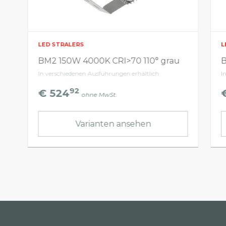
LED STRALERS
L
BM2 150W 4000K CRI>70 110° grau
B
In verschiedenen Ausführungen erhältlich
I
92
€ 524
ohne MwSt.
Varianten ansehen