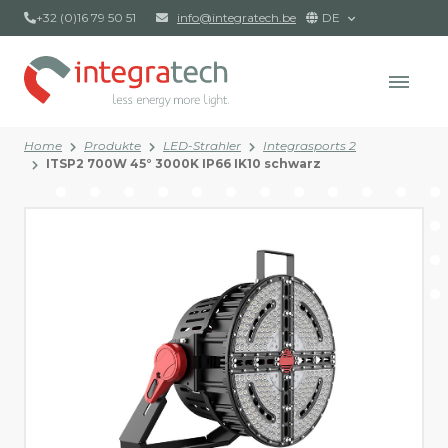
+32 (0)16 79 50 51
info@integratech.be
DE
Home
Produkte
LED-Strahler
Integrasports 2
ITSP2 700W 45° 3000K IP66 IK10 schwarz