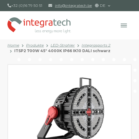
+32 (0)16 79 50 51
info@integratech.be
DE
Home
Produkte
LED-Strahler
Integrasports 2
ITSP2 700W 45° 4000K IP66 IK10 DALI schwarz