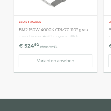
LED STRALERS
L
BM2 150W 4000K CRI>70 110° grau
B
In verschiedenen Ausführungen erhältlich
I
92
€ 524
ohne MwSt.
Varianten ansehen