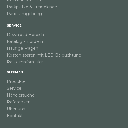
Industrie & Lager
Parkplätze & Freigelände
Buiten
Raue Umgebung
Binnen
SERVICE
Nicht dimmbar
Download-Bereich
Katalog anfordern
Binnen
Häufige Fragen
Buiten
Kosten sparen mit LED-Beleuchtung
Retourenformular
LED-Profile
SITEMAP
Produkte
Einbau
Service
Aufbau
Händlersuche
Referenzen
Steuerung
Über uns
Kontakt
Kabelgebunden