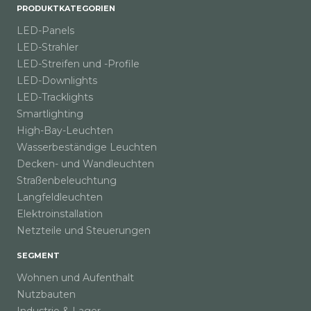
PRODUKTKATEGORIEN
RGBTW Performance/Advanced
LED-Panels
Monocolor Tunable White Performance/Advanced
LED-Strahler
RGB Monocolor Advanced Red/Green/Blue
LED-Streifen und -Profile
LED-Downlights
Digital
LED-Tracklights
Smartlighting
RGB Digital Performance
High-Bay-Leuchten
Wasserbeständige Leuchten
Große Längen
Decken- und Wandleuchten
Straßenbeleuchtung
LED strips performance long 12m - 24V
Langfeldleuchten
LED strips performance long 20m - 48V
Elektroinstallation
LED strips performance long 50m - 48V
Netzteile und Steuerungen
SEGMENT
Netzteile
Wohnen und Aufenthalt
Nutzbauten
Dimmbar