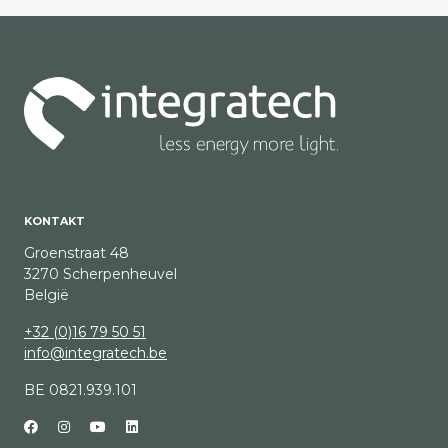
Performance COB - 12m
Specials
Performance High power
Performance High Temperature
Performance Freecut CRI 95
Performance Small 5mm
Performance 12m - 24v
KONTAKT
Performance 12m - COB 24v
Groenstraat 48
3270 Scherpenheuvel
Performance 20m - 48v
België
Performance 50m - 48v
+32 (0)16 79 50 51
info@integratech.be
Multicolor
BE 0821.939.101
RGB SMD Performance/Advanced
RGBW Performance/Advanced