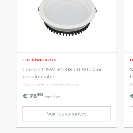
LED DOWNLIGHTS
L
Compact 15W 3000K CRI90 blanc
S
pas dimmable
Disponible en différentes versions
D
90
€ 76
hors TVA
Voir les variantes