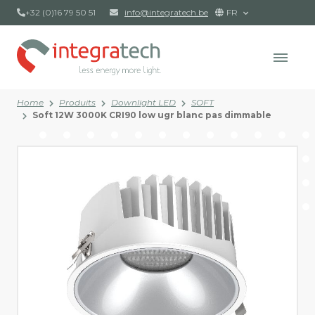
+32 (0)16 79 50 51
info@integratech.be
FR
Home
Produits
Downlight LED
SOFT
Soft 12W 3000K CRI90 low ugr blanc pas dimmable