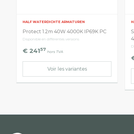
HALF WATERDICHTE ARMATUREN
H
Protect 1.2m 40W 4000K IP69K PC
S
Disponible en différentes versions
D
57
€ 241
hors TVA
Voir les variantes