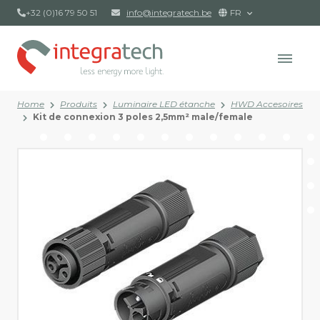
+32 (0)16 79 50 51
info@integratech.be
FR
Home
Produits
Luminaire LED étanche
HWD Accesoires
Kit de connexion 3 poles 2,5mm² male/female