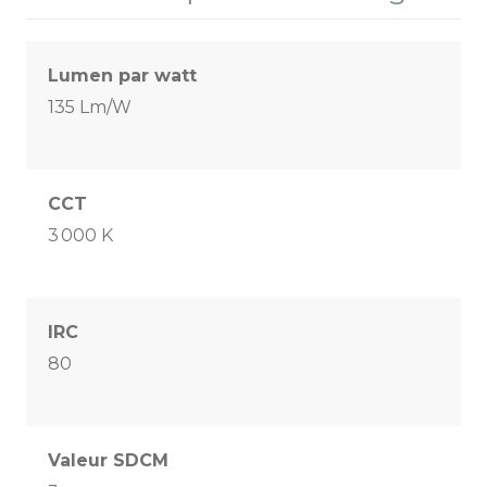
Lumen par watt
135 Lm/W
CCT
3 000 K
IRC
80
Valeur SDCM