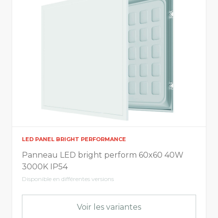
LED panel QT Advanced
LED panel QTU Advanced
Quadra panneau LED
Integrasports 10
LED panel Manga Performance Curved
Dimensions
LED PANEL BRIGHT PERFORMANCE
Longeur
Panneau LED bright perform 60x60 40W
3000K IP54
Disponible en différentes versions
35
1525
Voir les variantes