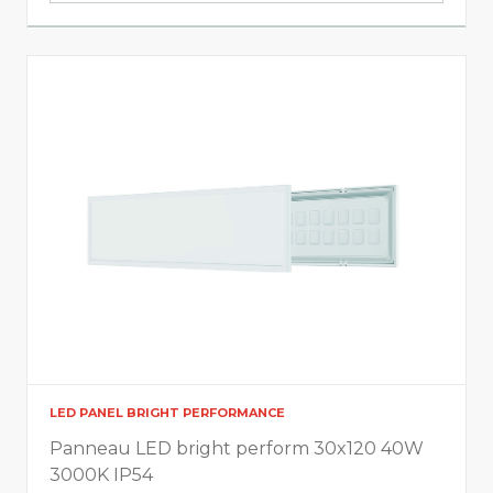
Largeur
0
1195
Hauteur
0
207
Info lumière
CCT
LED PANEL BRIGHT PERFORMANCE
Afficher tout
Panneau LED bright perform 30x120 40W
3000K IP54