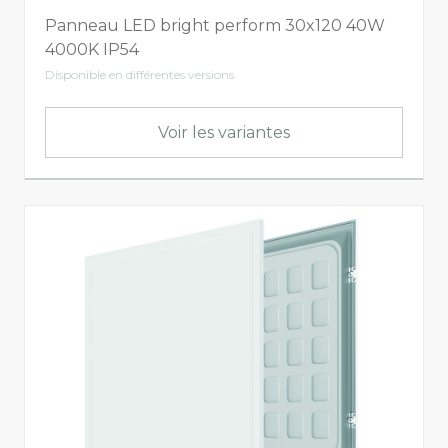
Valeur LB
Panneau LED bright perform 30x120 40W
4000K IP54
Afficher tout
L80B50
Disponible en différentes versions
L80B20
L80
L80B10
Voir les variantes