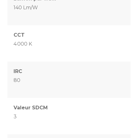
140 Lm/W
CCT
4 000 K
IRC
80
Valeur SDCM
3