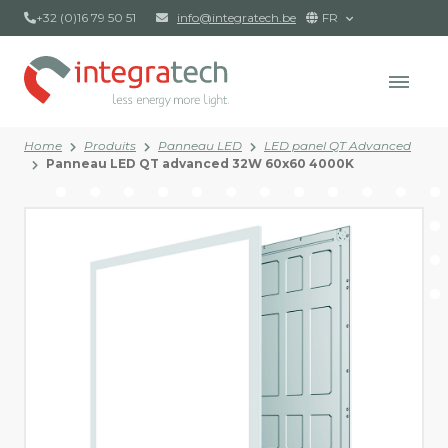
+32 (0)16 79 50 51
info@integratech.be
FR
Home
Produits
Panneau LED
LED panel QT Advanced
Panneau LED QT advanced 32W 60x60 4000K