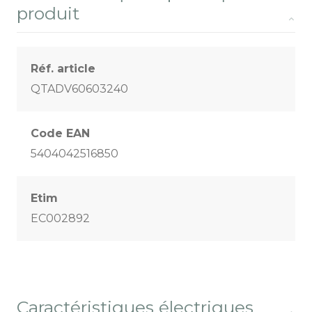
produit
Réf. article
QTADV60603240
Code EAN
5404042516850
Etim
EC002892
Caractéristiques électriques