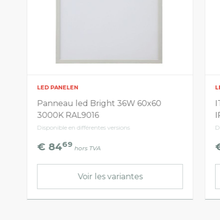
LED PANELEN
L
Panneau led Bright 36W 60x60
I
3000K RAL9016
I
Disponible en différentes versions
D
69
€ 84
hors TVA
Voir les variantes