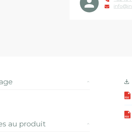
info@in
rage
es au produit