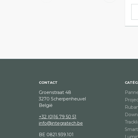
CONTACT
CATÉG
Groenstraat 48
Pann
3270 Scherpenheuvel
Proje
België
Ruban
Downl
+32 (0)16 79 50 51
Trackl
info@integratech.be
Smart 
BE 0821.939.101
Lumin