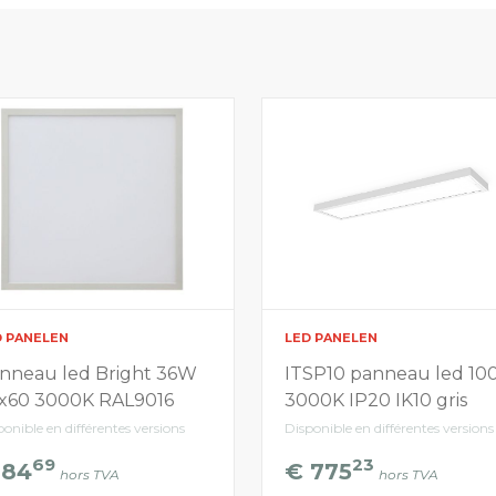
D PANELEN
LED PANELEN
nneau led Bright 36W
ITSP10 panneau led 1
x60 3000K RAL9016
3000K IP20 IK10 gris
ponible en différentes versions
Disponible en différentes versions
69
23
 84
€ 775
hors TVA
hors TVA