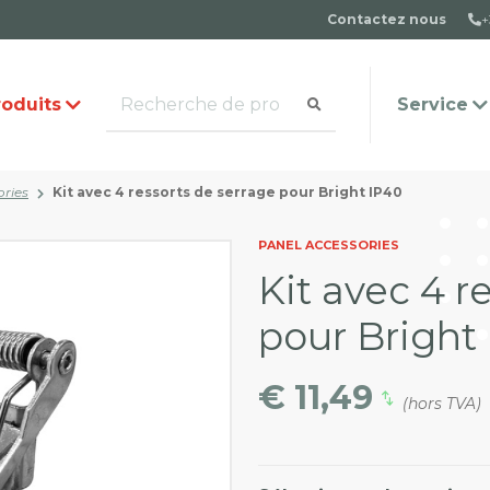
Contactez nous
+
roduits
Service
ories
Kit avec 4 ressorts de serrage pour Bright IP40
mande de catalogue
quipe
Questions fréquemmen
Contact
PANEL ACCESSORIES
posées
Kit avec 4 r
pour Bright
€ 11,49
(hors TVA)