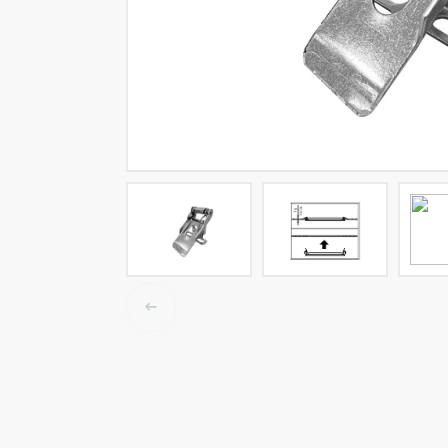
Tracklights
Smart light
Luminaires High Bay
Luminaire LED étanche
Éclairage plafonnier et mur
Éclairage public
Éclairage Linéaire
Accessoires électrique