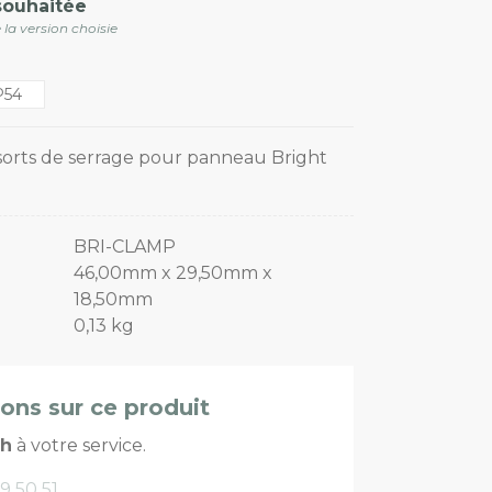
souhaitée
 la version choisie
P54
sorts de serrage pour panneau Bright
BRI-CLAMP
46,00mm x 29,50mm x
18,50mm
0,13 kg
ions sur ce produit
ch
à votre service.
9 50 51