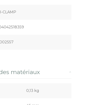
I-CLAMP
04042518359
002557
 des matériaux
0,13 kg