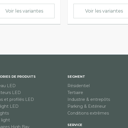
Voir les variantes
Voir les variantes
ORIES DE PRODUITS
SEGMENT
eau LED
Résidentiel
cteurs LED
Tertiaire
s et profilés LED
Industrie & entrepôts
ight LED
Parking & Extérieur
ights
Conditions extrêmes
light
SERVICE
aires High Bay