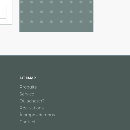
€ 323
€ 43
hors TVA
h
Voir les variantes
Voir 
SITEMAP
Produits
Service
Où acheter?
Réalisations
À propos de nous
Contact