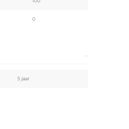
100
0
5 jaar