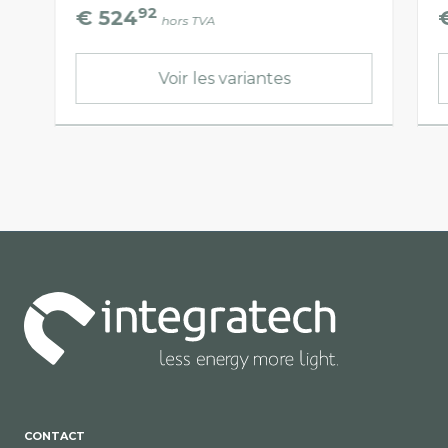
92
€ 524
hors TVA
Voir les variantes
CONTACT