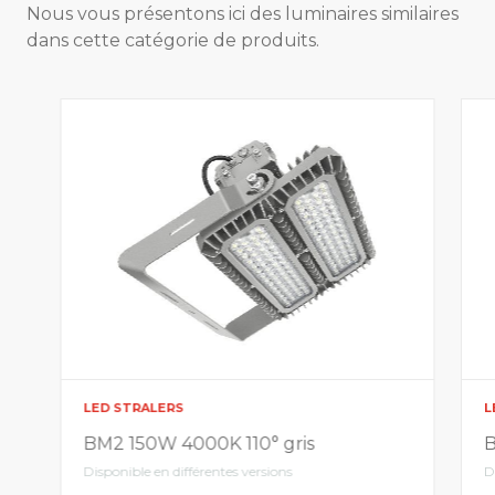
Nous vous présentons ici des luminaires similaires
dans cette catégorie de produits.
LED STRALERS
L
BM2 150W 4000K 110° gris
B
Disponible en différentes versions
D