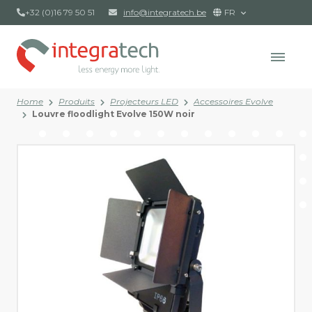
+32 (0)16 79 50 51
info@integratech.be
FR
Home
Produits
Projecteurs LED
Accessoires Evolve
Louvre floodlight Evolve 150W noir