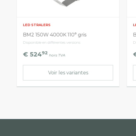
LED STRALERS
L
BM2 150W 4000K 110° gris
B
Disponible en différentes versions
D
92
€ 524
hors TVA
Voir les variantes