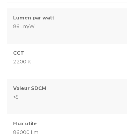
Lumen par watt
86 Lm/W
CCT
2 200 K
Valeur SDCM
<5
Flux utile
86 000 Lm