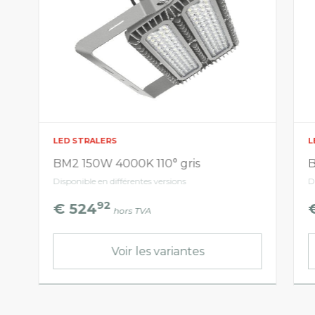
LED STRALERS
L
BM2 150W 4000K 110° gris
B
Disponible en différentes versions
D
92
€ 524
hors TVA
Voir les variantes