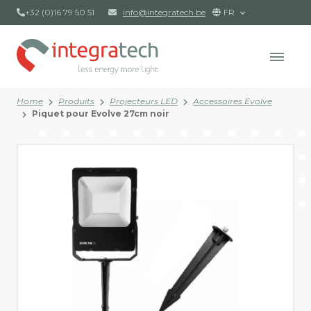
+32 (0)16 79 50 51
info@integratech.be
FR
Home
Produits
Projecteurs LED
Accessoires Evolve
Piquet pour Evolve 27cm noir