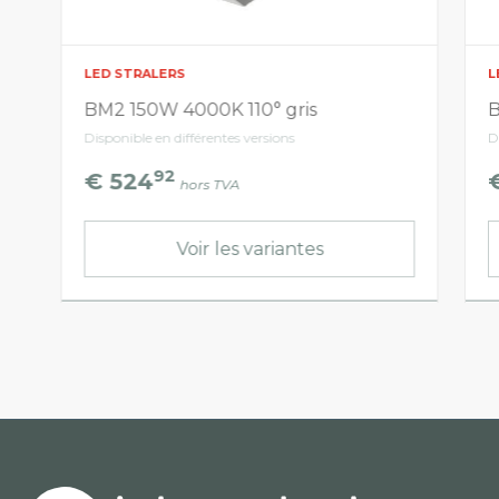
LED STRALERS
L
BM2 150W 4000K 110° gris
B
Disponible en différentes versions
D
92
€ 524
hors TVA
Voir les variantes