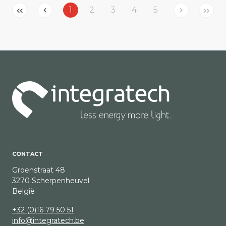
1
2
3
4
5
CONTACT
Groenstraat 48
3270 Scherpenheuvel
België
+32 (0)16 79 50 51
info@integratech.be