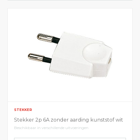
Kleur
Toon alles
white
black
grey
STEKKER
Stekker 2p 6A zonder aarding kunststof wit
Beschikbaar in verschillende uitvoeringen