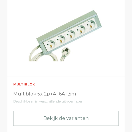
IP20
IP44
IP40
IP65
Elektrische info
Aansluitspanning
MULTIBLOK
Toon alles
Multiblok 5x 2p+A 16A 1,5m
Beschikbaar in verschillende uitvoeringen
Licht info
Bekijk de varianten