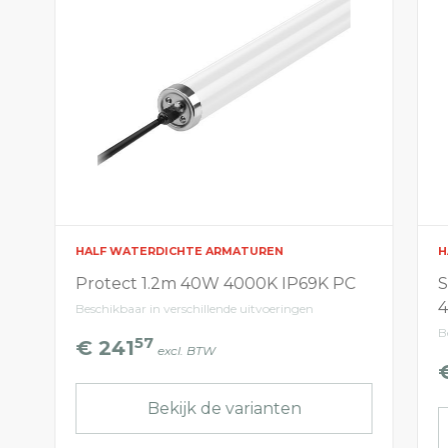
HALF WATERDICHTE ARMATUREN
H
Protect 1.2m 40W 4000K IP69K PC
S
Beschikbaar in verschillende uitvoeringen
B
57
€ 241
excl. BTW
Bekijk de varianten