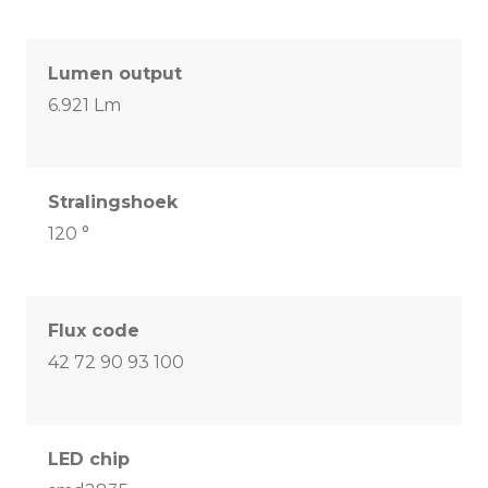
Lumen output
6.921 Lm
Stralingshoek
120 °
Flux code
42 72 90 93 100
LED chip