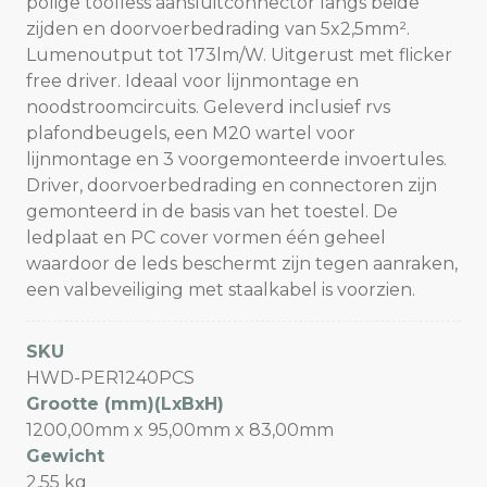
polige toolless aansluitconnector langs beide
zijden en doorvoerbedrading van 5x2,5mm².
Lumenoutput tot 173lm/W. Uitgerust met flicker
free driver. Ideaal voor lijnmontage en
noodstroomcircuits. Geleverd inclusief rvs
plafondbeugels, een M20 wartel voor
lijnmontage en 3 voorgemonteerde invoertules.
Driver, doorvoerbedrading en connectoren zijn
gemonteerd in de basis van het toestel. De
ledplaat en PC cover vormen één geheel
waardoor de leds beschermt zijn tegen aanraken,
een valbeveiliging met staalkabel is voorzien.
SKU
HWD-PER1240PCS
Grootte (mm)(LxBxH)
1200,00mm x 95,00mm x 83,00mm
Gewicht
2,55 kg