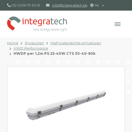
+32 (0)16 79 50 51
info@integratech.be
NL
Home
Producten
Half waterdichte armaturen
HWD Performance
HWDP per 1,2m PS 25-40W CTS 30-40-60k