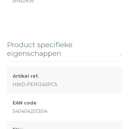
smd2835
Product specifieke
eigenschappen
Artikel ref.
HWD-PER1240PCS
EAN code
5404042513514