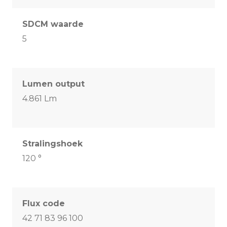
SDCM waarde
5
Lumen output
4.861 Lm
Stralingshoek
120 °
Flux code
42 71 83 96 100