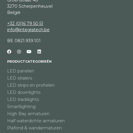
Groenstraat 48
3270 Scherpenheuvel
België
+32 (0)16 79 50 51
info@integratech.be
BE 0821.939.101
PRODUCTCATEGORIEËN
LED panelen
LED stralers
LED strips en profielen
LED downlights
LED tracklights
Smartlighting
High Bay armaturen
Half waterdichte armaturen
Plafond & wandarmaturen