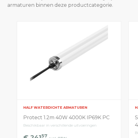
armaturen binnen deze productcategorie.
HALF WATERDICHTE ARMATUREN
H
Protect 1.2m 40W 4000K IP69K PC
S
Beschikbaar in verschillende uitvoeringen
B
57
€ 241