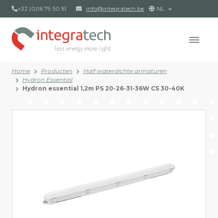
+32 (0)16 79 50 51
info@integratech.be
NL
Home
Producten
Half waterdichte armaturen
Hydron Essential
Hydron essential 1,2m PS 20-26-31-36W CS 30-40K