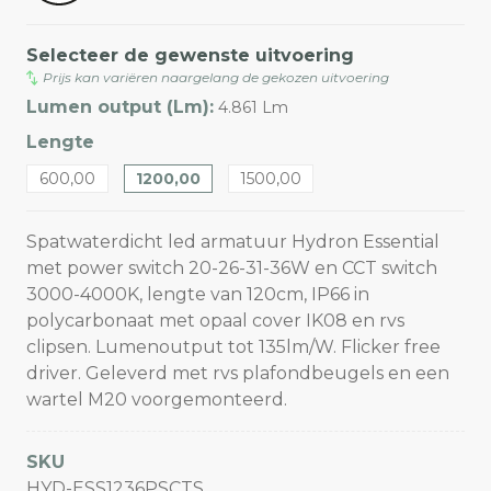
Selecteer de gewenste uitvoering
Prijs kan variëren naargelang de gekozen uitvoering
Lumen output (Lm):
4.861 Lm
Lengte
600,00
1200,00
1500,00
Spatwaterdicht led armatuur Hydron Essential
met power switch 20-26-31-36W en CCT switch
3000-4000K, lengte van 120cm, IP66 in
polycarbonaat met opaal cover IK08 en rvs
clipsen. Lumenoutput tot 135lm/W. Flicker free
driver. Geleverd met rvs plafondbeugels en een
wartel M20 voorgemonteerd.
SKU
HYD-ESS1236PSCTS