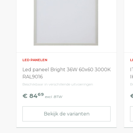
LED PANELEN
L
Led paneel Bright 36W 60x60 3000K
I
RAL9016
I
Beschikbaar in verschillende uitvoeringen
B
69
€ 84
excl. BTW
Bekijk de varianten