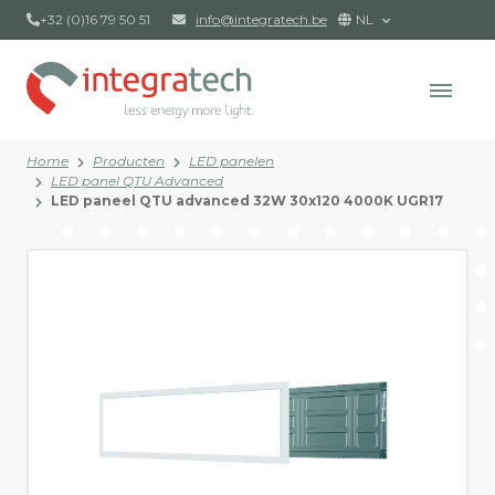
+32 (0)16 79 50 51
info@integratech.be
NL
Home
Producten
LED panelen
LED panel QTU Advanced
LED paneel QTU advanced 32W 30x120 4000K UGR17