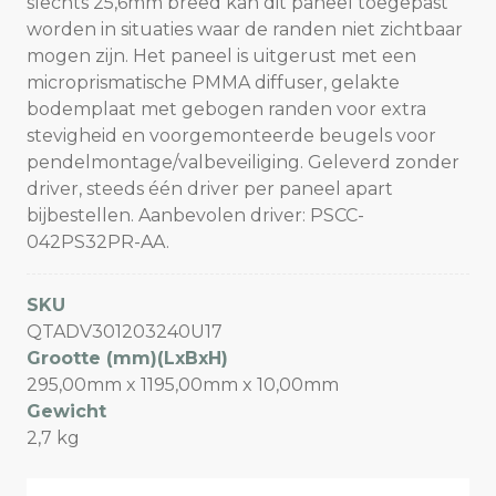
slechts 25,6mm breed kan dit paneel toegepast
worden in situaties waar de randen niet zichtbaar
mogen zijn. Het paneel is uitgerust met een
microprismatische PMMA diffuser, gelakte
bodemplaat met gebogen randen voor extra
stevigheid en voorgemonteerde beugels voor
pendelmontage/valbeveiliging. Geleverd zonder
driver, steeds één driver per paneel apart
bijbestellen. Aanbevolen driver: PSCC-
042PS32PR-AA.
SKU
QTADV301203240U17
Grootte (mm)(LxBxH)
295,00mm x 1195,00mm x 10,00mm
Gewicht
2,7 kg