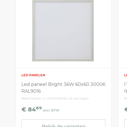
LED PANELEN
L
Led paneel Bright 36W 60x60 3000K
I
RAL9016
I
Beschikbaar in verschillende uitvoeringen
B
69
€ 84
excl. BTW
Bekijk de varianten