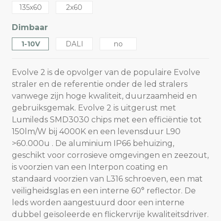
135x60
2x60
Dimbaar
1-10V
DALI
no
Evolve 2 is de opvolger van de populaire Evolve
straler en de referentie onder de led stralers
vanwege zijn hoge kwaliteit, duurzaamheid en
gebruiksgemak. Evolve 2 is uitgerust met
Lumileds SMD3030 chips met een efficiëntie tot
150lm/W bij 4000K en een levensduur L90
>60.000u . De aluminium IP66 behuizing,
geschikt voor corrosieve omgevingen en zeezout,
is voorzien van een Interpon coating en
standaard voorzien van L316 schroeven, een mat
veiligheidsglas en een interne 60° reflector. De
leds worden aangestuurd door een interne
dubbel geïsoleerde en flickervrije kwaliteitsdriver.