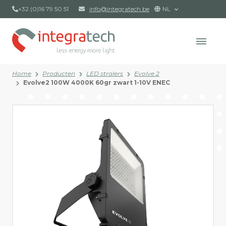
+32 (0)16 79 50 51
info@integratech.be
NL
Home
Producten
LED stralers
Evolve 2
Evolve2 100W 4000K 60gr zwart 1-10V ENEC