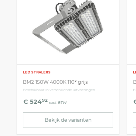
LED STRALERS
L
BM2 150W 4000K 110° grijs
B
Beschikbaar in verschillende uitvoeringen
B
92
€ 524
excl. BTW
Bekijk de varianten