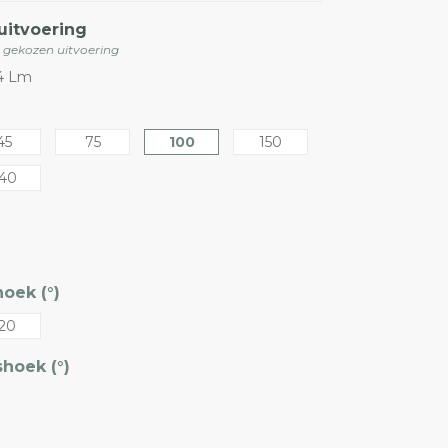
uitvoering
e gekozen uitvoering
94 Lm
45
75
100
150
40
oek (°)
20
hoek (°)