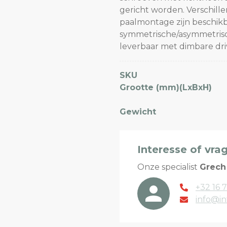
gericht worden. Verschill
paalmontage zijn beschikb
symmetrische/asymmetrisch
leverbaar met dimbare driv
SKU
Grootte (mm)(LxBxH)
Gewicht
Interesse of vra
Onze specialist
Grech
+32 16 7
info@in