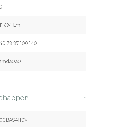
3
11.694 Lm
40 79 97 100 140
smd3030
schappen
00BAS4110V