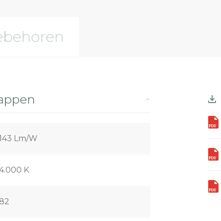
ebehoren
happen
143 Lm/W
4.000 K
82