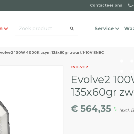
Contacteer ons
+
n
Service
Waa
volve2 100W 4000K asym 135x60gr zwart 1-10V ENEC
alogus aanvragen
t team
Veel gestelde vragen
Contact
EVOLVE 2
Evolve2 10
135x60gr zw
€ 564,35
(excl.