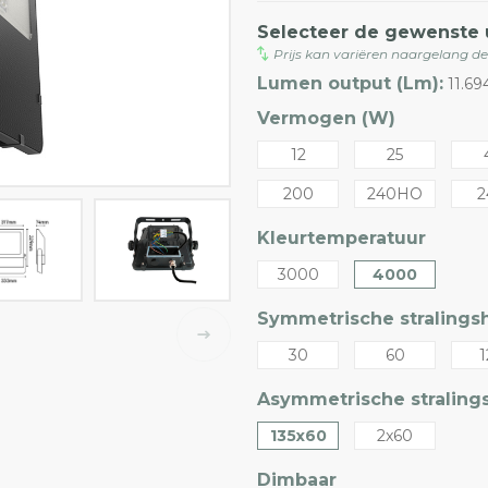
Selecteer de gewenste 
Prijs kan variëren naargelang d
Lumen output (Lm):
11.6
Vermogen (W)
12
25
200
240HO
2
Kleurtemperatuur
3000
4000
Symmetrische stralingsh
30
60
1
Asymmetrische stralings
135x60
2x60
Dimbaar