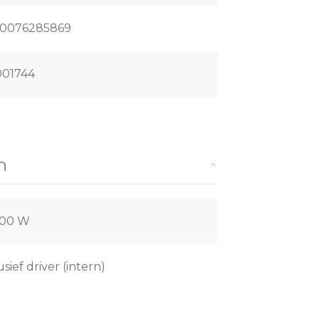
0076285869
01744
n
,00 W
usief driver (intern)