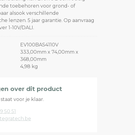
ende toebehoren voor grond- of
aar alsook verschillende
e lenzen. 5 jaar garantie. Op aanvraag
er 1-10V/DALI.
EV100BAS4110V
333,00mm x 74,00mm x
368,00mm
4,98 kg
gen over dit product
staat voor je klaar.
9 50 51
tegratech.be