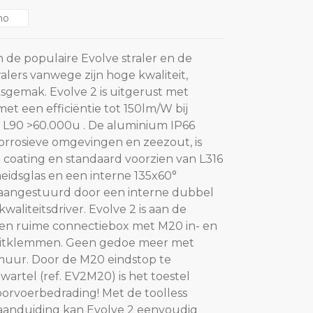
no
n de populaire Evolve straler en de
ralers vanwege zijn hoge kwaliteit,
gemak. Evolve 2 is uitgerust met
t een efficiëntie tot 150lm/W bij
L90 >60.000u . De aluminium IP66
corrosieve omgevingen en zeezout, is
 coating en standaard voorzien van L316
heidsglas en een interne 135x60°
n aangestuurd door een interne dubbel
kwaliteitsdriver. Evolve 2 is aan de
een ruime connectiebox met M20 in- en
luitklemmen. Geen gedoe meer met
muur. Door de M20 eindstop te
artel (ref. EV2M20) is het toestel
orvoerbedrading! Met de toolless
aanduiding kan Evolve 2 eenvoudig