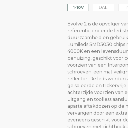
1-10V
DALI
Evolve 2 is de opvolger va
referentie onder de led st
duurzaamheid en gebruiks
Lumileds SMD3030 chips me
4000K en een levensduur 
behuizing, geschikt voor 
voorzien van een Interpon
schroeven, een mat veilig
reflector. De leds worde
geïsoleerde en flickervrije 
achterzijde voorzien van 
uitgang en toolless aans
aparte aftakdozen op de 
vervangen door een extra w
eveneens geschikt voor do
schroeven met richthoek 