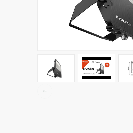
LED tracklights
Smartlighting
High Bay armaturen
Half waterdichte armaturen
Plafond & wandarmaturen
Straatverlichting
Lijnverlichting
Elektrische accessoires