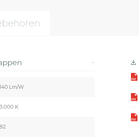
ebehoren
happen
140 Lm/W
3.000 K
82