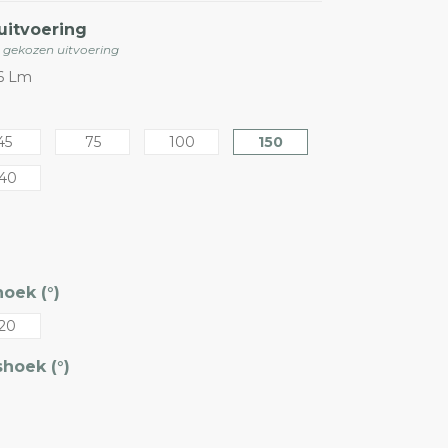
uitvoering
e gekozen uitvoering
16 Lm
45
75
100
150
40
oek (°)
20
hoek (°)