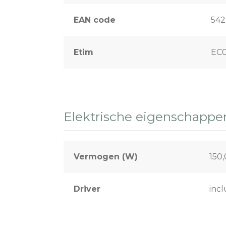
EAN code
542
Etim
EC0
Elektrische eigenschappe
Vermogen (W)
150
Driver
incl