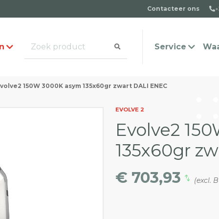
Contacteer ons
+
n
Service
Waa
volve2 150W 3000K asym 135x60gr zwart DALI ENEC
alogus aanvragen
t team
Veel gestelde vragen
Contact
EVOLVE 2
Evolve2 15
135x60gr z
€ 703,93
(excl. 