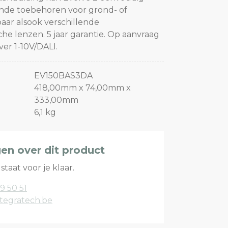
ende toebehoren voor grond- of
aar alsook verschillende
e lenzen. 5 jaar garantie. Op aanvraag
er 1-10V/DALI.
EV150BAS3DA
418,00mm x 74,00mm x
333,00mm
6,1 kg
gen over dit product
staat voor je klaar.
9 50 51
tegratech.be