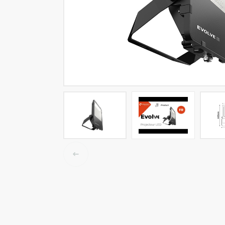
LED tracklights
Smartlighting
High Bay armaturen
Half waterdichte armaturen
Plafond & wandarmaturen
Straatverlichting
Lijnverlichting
Elektrische accessoires