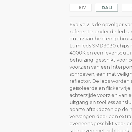
1-10V
DALI
Evolve 2 is de opvolger va
referentie onder de led st
duurzaamheid en gebruiks
Lumileds SMD3030 chips me
4000K en een levensduur 
behuizing, geschikt voor 
voorzien van een Interpon
schroeven, een mat veilig
reflector. De leds worde
geïsoleerde en flickervrije 
achterzijde voorzien van 
uitgang en toolless aans
aparte aftakdozen op de 
vervangen door een extra w
eveneens geschikt voor do
schroeven met richthoek 