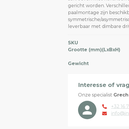
gericht worden. Verschill
paalmontage zijn beschikb
symmetrische/asymmetrisch
leverbaar met dimbare driv
SKU
Grootte (mm)(LxBxH)
Gewicht
Interesse of vra
Onze specialist
Grech
+32 16 7
info@in