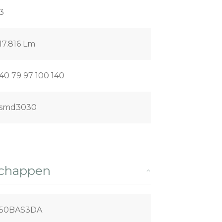
3
17.816 Lm
40 79 97 100 140
smd3030
schappen
150BAS3DA