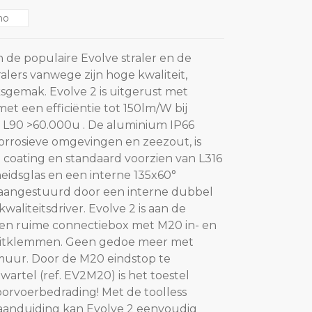
no
n de populaire Evolve straler en de
ralers vanwege zijn hoge kwaliteit,
gemak. Evolve 2 is uitgerust met
t een efficiëntie tot 150lm/W bij
L90 >60.000u . De aluminium IP66
corrosieve omgevingen en zeezout, is
 coating en standaard voorzien van L316
heidsglas en een interne 135x60°
n aangestuurd door een interne dubbel
kwaliteitsdriver. Evolve 2 is aan de
een ruime connectiebox met M20 in- en
luitklemmen. Geen gedoe meer met
muur. Door de M20 eindstop te
artel (ref. EV2M20) is het toestel
orvoerbedrading! Met de toolless
aanduiding kan Evolve 2 eenvoudig