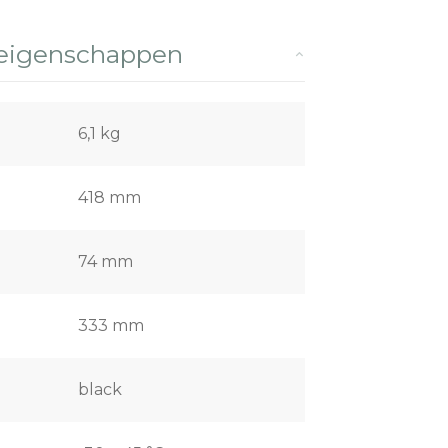
 eigenschappen
6,1 kg
418 mm
74 mm
333 mm
black