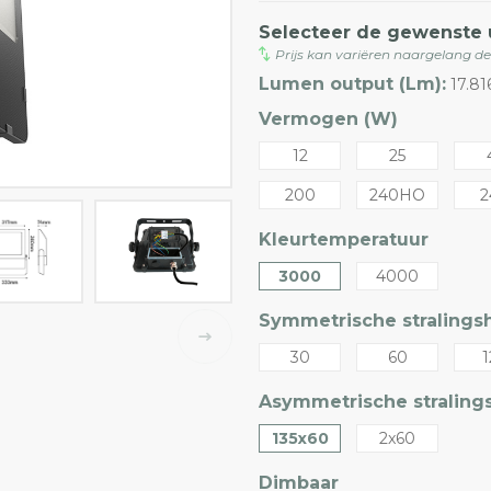
Selecteer de gewenste 
Prijs kan variëren naargelang d
Lumen output (Lm):
17.8
Vermogen (W)
12
25
200
240HO
2
Kleurtemperatuur
3000
4000
Symmetrische stralingsh
30
60
1
Asymmetrische stralings
135x60
2x60
Dimbaar