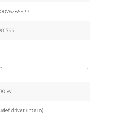
0076285937
01744
n
,00 W
usief driver (intern)