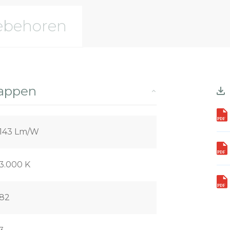
ebehoren
happen
143 Lm/W
3.000 K
82