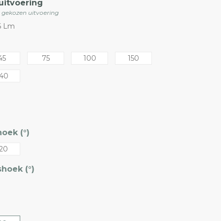
uitvoering
e gekozen uitvoering
16 Lm
45
75
100
150
40
oek (°)
20
hoek (°)