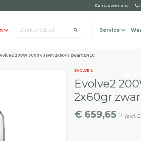
Contacteer ons
+
n
Service
Waa
volve2 200W 3000K asym 2x60gr zwart ENEC
alogus aanvragen
t team
Veel gestelde vragen
Contact
EVOLVE 2
Evolve2 20
2x60gr zwa
€ 659,65
(excl. 