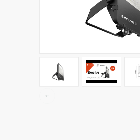
LED tracklights
Smartlighting
High Bay armaturen
Half waterdichte armaturen
Plafond & wandarmaturen
Straatverlichting
Lijnverlichting
Elektrische accessoires