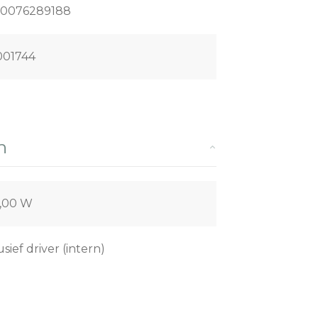
20076289188
001744
n
,00 W
usief driver (intern)