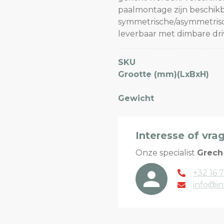
paalmontage zijn beschikb
symmetrische/asymmetrisch
leverbaar met dimbare driv
SKU
Grootte (mm)(LxBxH)
Gewicht
Interesse of vra
Onze specialist
Grech
+32 16 7
info@in