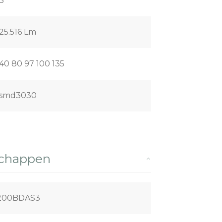
3
25.516 Lm
40 80 97 100 135
smd3030
schappen
200BDAS3