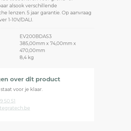
aar alsook verschillende
e lenzen. 5 jaar garantie. Op aanvraag
er 1-10V/DALI.
EV200BDAS3
385,00mm x 74,00mm x
470,00mm
8,4 kg
gen over dit product
staat voor je klaar.
9 50 51
tegratech.be