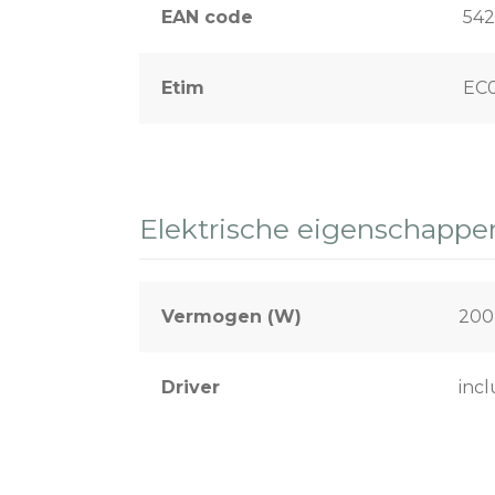
EAN code
54
Etim
EC
Elektrische eigenschappe
Vermogen (W)
200
Driver
incl