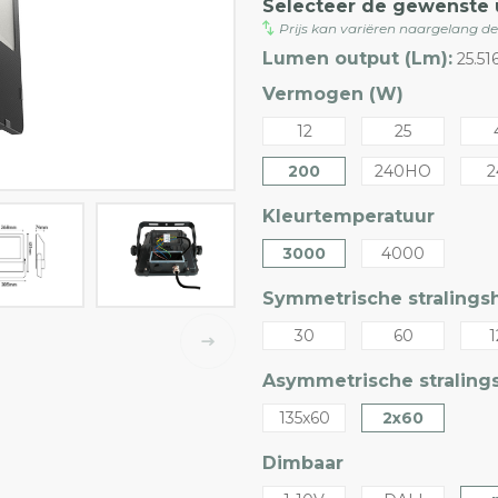
Selecteer de gewenste 
Prijs kan variëren naargelang d
Lumen output (Lm):
25.5
Vermogen (W)
12
25
200
240HO
2
Kleurtemperatuur
3000
4000
Symmetrische stralingsh
30
60
1
Asymmetrische stralings
135x60
2x60
Dimbaar