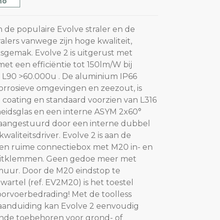
no
n de populaire Evolve straler en de
ralers vanwege zijn hoge kwaliteit,
gemak. Evolve 2 is uitgerust met
t een efficiëntie tot 150lm/W bij
L90 >60.000u . De aluminium IP66
corrosieve omgevingen en zeezout, is
 coating en standaard voorzien van L316
heidsglas en een interne ASYM 2x60°
n aangestuurd door een interne dubbel
kwaliteitsdriver. Evolve 2 is aan de
een ruime connectiebox met M20 in- en
luitklemmen. Geen gedoe meer met
muur. Door de M20 eindstop te
artel (ref. EV2M20) is het toestel
orvoerbedrading! Met de toolless
aanduiding kan Evolve 2 eenvoudig
ende toebehoren voor grond- of