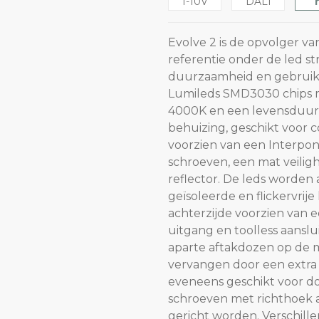
1-10V
DALI
Evolve 2 is de opvolger va
referentie onder de led st
duurzaamheid en gebruiks
Lumileds SMD3030 chips me
4000K en een levensduur 
behuizing, geschikt voor 
voorzien van een Interpon
schroeven, een mat veilig
reflector. De leds worde
geïsoleerde en flickervrije 
achterzijde voorzien van 
uitgang en toolless aans
aparte aftakdozen op de 
vervangen door een extra w
eveneens geschikt voor do
schroeven met richthoek 
gericht worden. Verschill