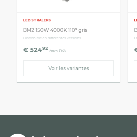
LED STRALERS
L
BM2 150W 4000K 110° gris
B
Disponible en différentes versions
D
92
€ 524
hors TVA
Voir les variantes