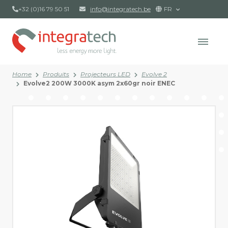
+32 (0)16 79 50 51
info@integratech.be
FR
Home
Produits
Projecteurs LED
Evolve 2
Evolve2 200W 3000K asym 2x60gr noir ENEC