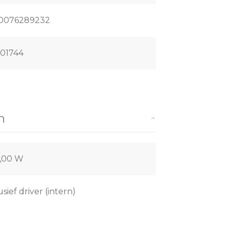
0076289232
01744
n
,00 W
usief driver (intern)