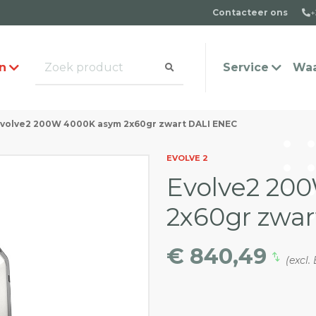
Contacteer ons
+
n
Service
Waa
volve2 200W 4000K asym 2x60gr zwart DALI ENEC
alogus aanvragen
t team
Veel gestelde vragen
Contact
EVOLVE 2
Evolve2 20
2x60gr zwa
€ 840,49
(excl.