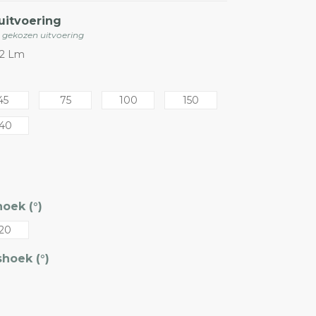
uitvoering
e gekozen uitvoering
72 Lm
45
75
100
150
40
oek (°)
20
hoek (°)