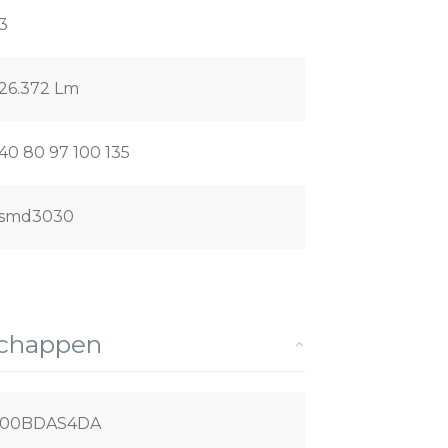
3
26.372 Lm
40 80 97 100 135
smd3030
schappen
200BDAS4DA