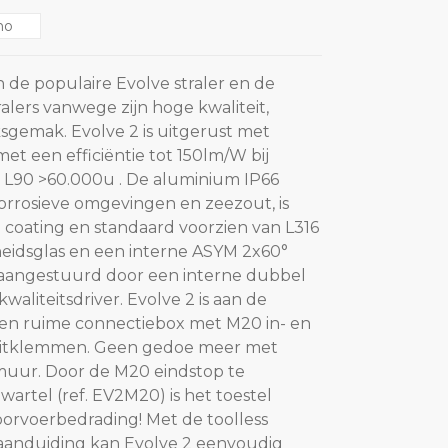
no
n de populaire Evolve straler en de
ralers vanwege zijn hoge kwaliteit,
gemak. Evolve 2 is uitgerust met
t een efficiëntie tot 150lm/W bij
L90 >60.000u . De aluminium IP66
corrosieve omgevingen en zeezout, is
 coating en standaard voorzien van L316
heidsglas en een interne ASYM 2x60°
n aangestuurd door een interne dubbel
kwaliteitsdriver. Evolve 2 is aan de
een ruime connectiebox met M20 in- en
luitklemmen. Geen gedoe meer met
muur. Door de M20 eindstop te
artel (ref. EV2M20) is het toestel
orvoerbedrading! Met de toolless
aanduiding kan Evolve 2 eenvoudig