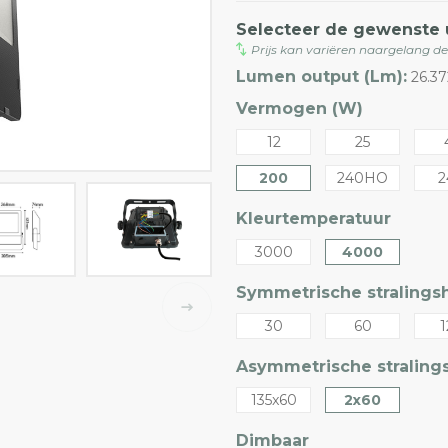
Selecteer de gewenste 
Prijs kan variëren naargelang d
Lumen output (Lm):
26.3
Vermogen (W)
12
25
200
240HO
2
Kleurtemperatuur
3000
4000
Symmetrische stralingsh
30
60
1
Asymmetrische stralings
135x60
2x60
Dimbaar