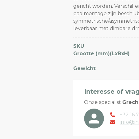
gericht worden. Verschill
paalmontage zijn beschikb
symmetrische/asymmetrisch
leverbaar met dimbare driv
SKU
Grootte (mm)(LxBxH)
Gewicht
Interesse of vra
Onze specialist
Grech
+32 16 7
info@in