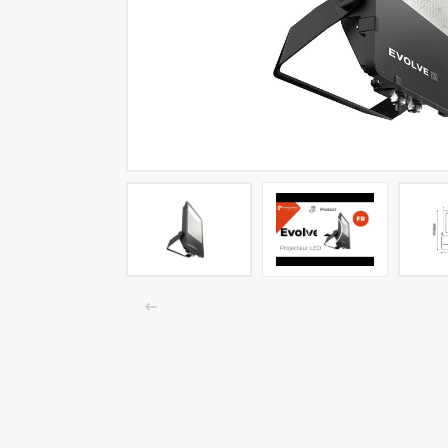
LED tracklights
Smartlighting
High Bay armaturen
Half waterdichte armaturen
Plafond & wandarmaturen
Straatverlichting
Lijnverlichting
Elektrische accessoires