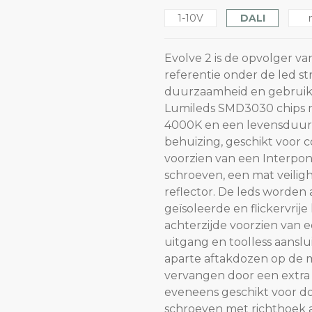
1-10V
DALI
Evolve 2 is de opvolger va
referentie onder de led st
duurzaamheid en gebruiks
Lumileds SMD3030 chips me
4000K en een levensduur 
behuizing, geschikt voor 
voorzien van een Interpon
schroeven, een mat veilig
reflector. De leds worde
geïsoleerde en flickervrije 
achterzijde voorzien van 
uitgang en toolless aans
aparte aftakdozen op de 
vervangen door een extra w
eveneens geschikt voor do
schroeven met richthoek 