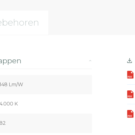
ebehoren
happen
148 Lm/W
4.000 K
82