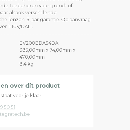
ende toebehoren voor grond- of
aar alsook verschillende
e lenzen. 5 jaar garantie. Op aanvraag
er 1-10V/DALI.
EV200BDAS4DA
385,00mm x 74,00mm x
470,00mm
8,4 kg
gen over dit product
staat voor je klaar.
9 50 51
tegratech.be