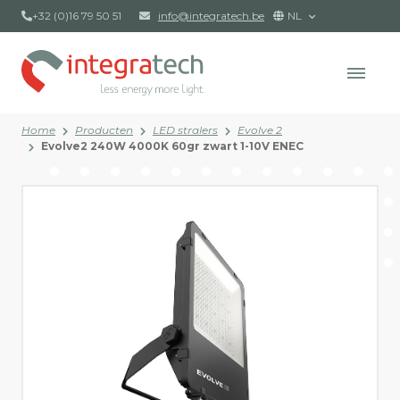
+32 (0)16 79 50 51
info@integratech.be
NL
Home
Producten
LED stralers
Evolve 2
Evolve2 240W 4000K 60gr zwart 1-10V ENEC