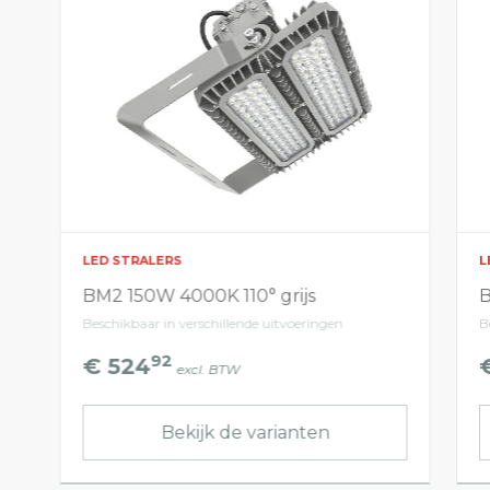
LED STRALERS
L
BM2 150W 4000K 110° grijs
B
Beschikbaar in verschillende uitvoeringen
B
92
€ 524
excl. BTW
Bekijk de varianten