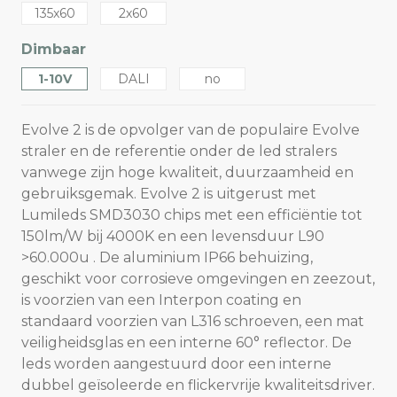
135x60
2x60
Dimbaar
1-10V
DALI
no
Evolve 2 is de opvolger van de populaire Evolve
straler en de referentie onder de led stralers
vanwege zijn hoge kwaliteit, duurzaamheid en
gebruiksgemak. Evolve 2 is uitgerust met
Lumileds SMD3030 chips met een efficiëntie tot
150lm/W bij 4000K en een levensduur L90
>60.000u . De aluminium IP66 behuizing,
geschikt voor corrosieve omgevingen en zeezout,
is voorzien van een Interpon coating en
standaard voorzien van L316 schroeven, een mat
veiligheidsglas en een interne 60° reflector. De
leds worden aangestuurd door een interne
dubbel geïsoleerde en flickervrije kwaliteitsdriver.