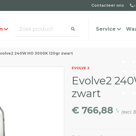
Contacteer ons
+
n
Service
Waa
volve2 240W HO 3000K 120gr zwart
alogus aanvragen
t team
Veel gestelde vragen
Contact
EVOLVE 2
Evolve2 24
zwart
€ 766,88
(excl.