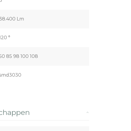
3
38.400 Lm
120 °
50 85 98 100 108
smd3030
schappen