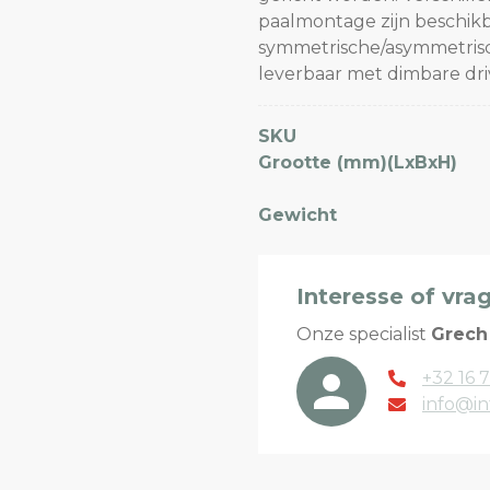
paalmontage zijn beschikb
symmetrische/asymmetrisch
leverbaar met dimbare driv
SKU
Grootte (mm)(LxBxH)
Gewicht
Interesse of vra
Onze specialist
Grech
+32 16 7
info@in