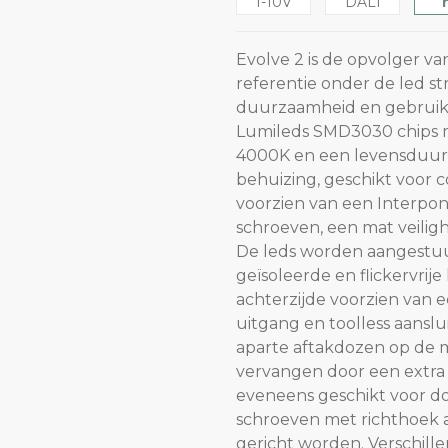
1-10V
DALI
Evolve 2 is de opvolger va
referentie onder de led st
duurzaamheid en gebruiks
Lumileds SMD3030 chips me
4000K en een levensduur 
behuizing, geschikt voor 
voorzien van een Interpon
schroeven, een mat veiligh
De leds worden aangestuu
geïsoleerde en flickervrije 
achterzijde voorzien van 
uitgang en toolless aans
aparte aftakdozen op de 
vervangen door een extra w
eveneens geschikt voor do
schroeven met richthoek 
gericht worden. Verschill