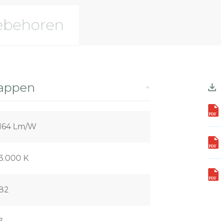
ebehoren
happen
164 Lm/W
3.000 K
82