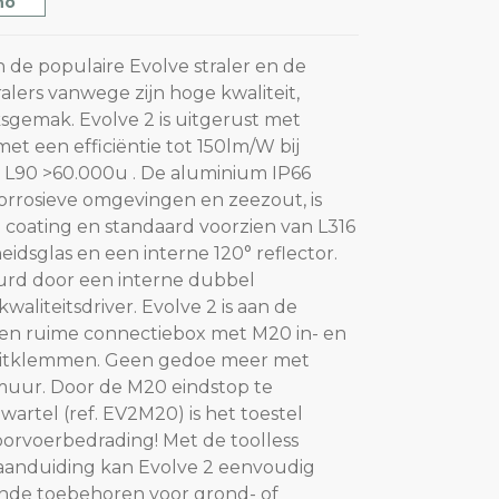
no
n de populaire Evolve straler en de
ralers vanwege zijn hoge kwaliteit,
gemak. Evolve 2 is uitgerust met
t een efficiëntie tot 150lm/W bij
L90 >60.000u . De aluminium IP66
corrosieve omgevingen en zeezout, is
 coating en standaard voorzien van L316
eidsglas en een interne 120° reflector.
rd door een interne dubbel
kwaliteitsdriver. Evolve 2 is aan de
een ruime connectiebox met M20 in- en
luitklemmen. Geen gedoe meer met
muur. Door de M20 eindstop te
artel (ref. EV2M20) is het toestel
orvoerbedrading! Met de toolless
aanduiding kan Evolve 2 eenvoudig
ende toebehoren voor grond- of