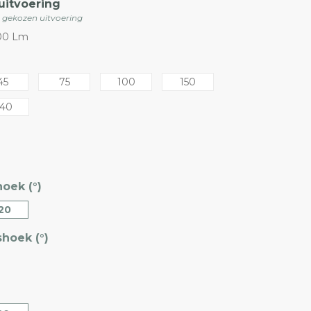
uitvoering
e gekozen uitvoering
00 Lm
45
75
100
150
40
oek (°)
20
hoek (°)