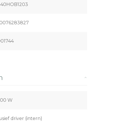
240HOB1203
0076283827
01744
n
,00 W
usief driver (intern)