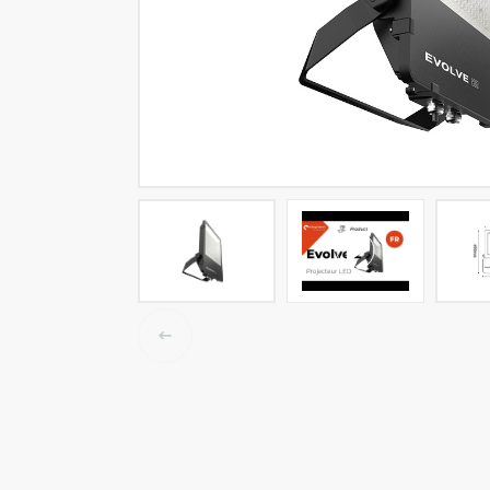
LED tracklights
Smartlighting
High Bay armaturen
Half waterdichte armaturen
Plafond & wandarmaturen
Straatverlichting
Lijnverlichting
Elektrische accessoires