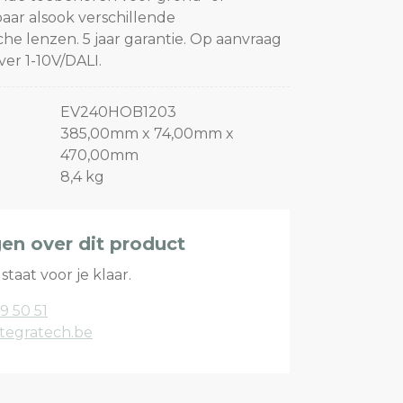
aar alsook verschillende
e lenzen. 5 jaar garantie. Op aanvraag
er 1-10V/DALI.
EV240HOB1203
385,00mm x 74,00mm x
470,00mm
8,4 kg
gen over dit product
staat voor je klaar.
9 50 51
tegratech.be