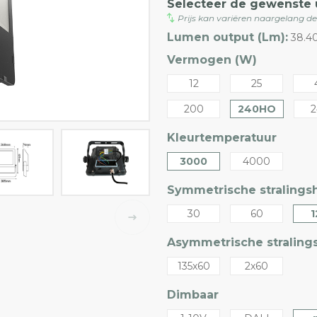
Selecteer de gewenste 
Prijs kan variëren naargelang d
Lumen output (Lm):
38.4
Vermogen (W)
12
25
200
240HO
2
Kleurtemperatuur
3000
4000
Symmetrische stralingsh
30
60
1
Asymmetrische stralings
135x60
2x60
Dimbaar