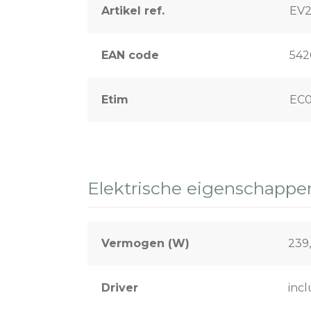
Artikel ref.
EV
EAN code
542
Etim
EC0
Elektrische eigenschappe
Vermogen (W)
239
Driver
incl