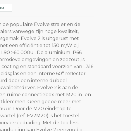
no
n de populaire Evolve straler en de
ralers vanwege zijn hoge kwaliteit,
gemak. Evolve 2 is uitgerust met
t een efficiëntie tot 150lm/W bij
L90 >60.000u . De aluminium IP66
corrosieve omgevingen en zeezout, is
 coating en standaard voorzien van L316
eidsglas en een interne 60° reflector.
rd door een interne dubbel
kwaliteitsdriver. Evolve 2 is aan de
een ruime connectiebox met M20 in- en
luitklemmen. Geen gedoe meer met
muur. Door de M20 eindstop te
artel (ref. EV2M20) is het toestel
orvoerbedrading! Met de toolless
aanduiding kan Evolve 2 eenvoudig