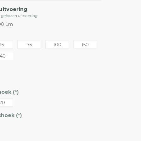
uitvoering
e gekozen uitvoering
00 Lm
45
75
100
150
40
oek (°)
20
hoek (°)