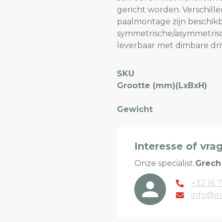
gericht worden. Verschill
paalmontage zijn beschikb
symmetrische/asymmetrisch
leverbaar met dimbare driv
SKU
Grootte (mm)(LxBxH)
Gewicht
Interesse of vra
Onze specialist
Grech
+32 16 7
info@in