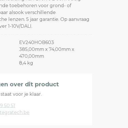
ende toebehoren voor grond- of
aar alsook verschillende
e lenzen. 5 jaar garantie. Op aanvraag
er 1-10V/DALI.
EV240HOB603
385,00mm x 74,00mm x
470,00mm
8,4 kg
gen over dit product
staat voor je klaar.
9 50 51
tegratech.be