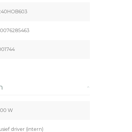
240HOB603
20076285463
001744
n
,00 W
usief driver (intern)