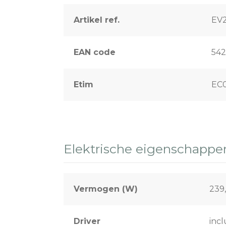
Artikel ref.
EV
EAN code
54
Etim
EC
Elektrische eigenschappe
Vermogen (W)
239
Driver
incl