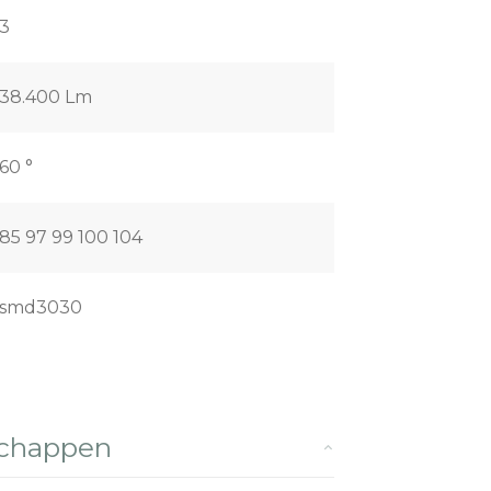
3
38.400 Lm
60 °
85 97 99 100 104
smd3030
schappen