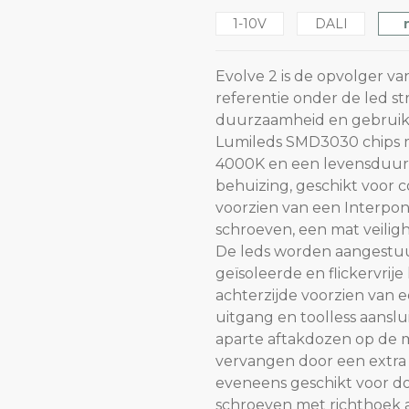
1-10V
DALI
Evolve 2 is de opvolger va
referentie onder de led st
duurzaamheid en gebruiks
Lumileds SMD3030 chips me
4000K en een levensduur 
behuizing, geschikt voor 
voorzien van een Interpon
schroeven, een mat veiligh
De leds worden aangestuu
geïsoleerde en flickervrije 
achterzijde voorzien van 
uitgang en toolless aans
aparte aftakdozen op de 
vervangen door een extra w
eveneens geschikt voor do
schroeven met richthoek 