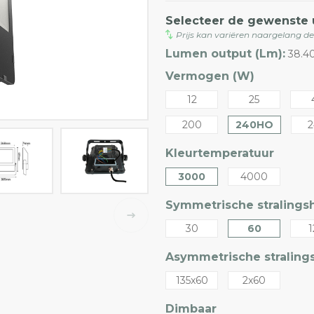
Selecteer de gewenste 
Prijs kan variëren naargelang d
Lumen output (Lm):
38.4
Vermogen (W)
12
25
200
240HO
2
Kleurtemperatuur
3000
4000
Symmetrische stralingsh
30
60
1
Asymmetrische stralings
135x60
2x60
Dimbaar