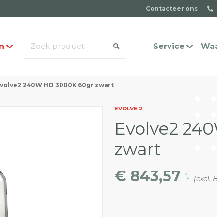
Contacteer ons
+
n
Service
Waa
volve2 240W HO 3000K 60gr zwart
alogus aanvragen
t team
Veel gestelde vragen
Contact
EVOLVE 2
Evolve2 24
zwart
€ 843,57
(excl.