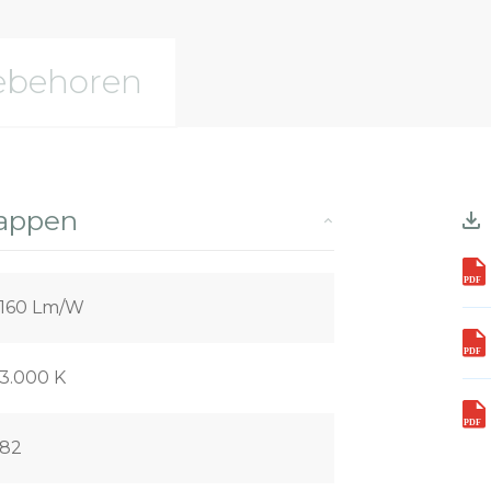
ebehoren
happen
160 Lm/W
3.000 K
82