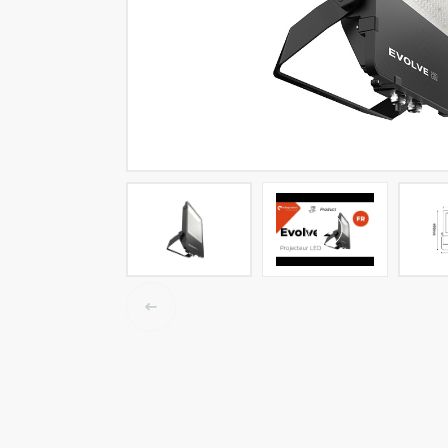
LED tracklights
Smartlighting
High Bay armaturen
Half waterdichte armaturen
Plafond & wandarmaturen
Straatverlichting
Lijnverlichting
Elektrische accessoires