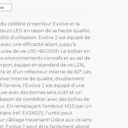
no
 du célèbre projecteur Evolve et la
teurs LED en raison de sa haute qualité,
cilité d'utilisation. Evolve 2 est équipé de
ec une efficacité allant jusqu'à
rée de vie L90 >60.000h. Le boîtier en
x environnements corrosifs et au sel de
rpon, équipé en standard de vis L316,
te et d'un réflecteur interne de 60°. Les
driver interne de qualité, doublement
 À l'arrière, l'Evolve 2 est équipé d'une
use avec des bornes sans outil et un
 besoin de s'embêter avec des boîtes de
mur. En remplaçant l'embout M20 par un
ire (réf. EV2M20), l'unité peut
r câblage traversant! Grâce aux vis sans
el, Evolve 2 peut être facilement aligné.