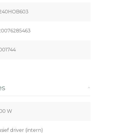
240HOB603
20076285463
001744
es
,00 W
usief driver (intern)