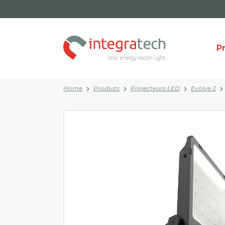
P
Home
Produits
Projecteurs LED
Evolve 2
Catégorie
Centre de documentation
À propos de nous
De
L'é
Panneau LED
Travailler avec nous?
Projecteurs LED
Rubans et profilés LED
Downlight LED