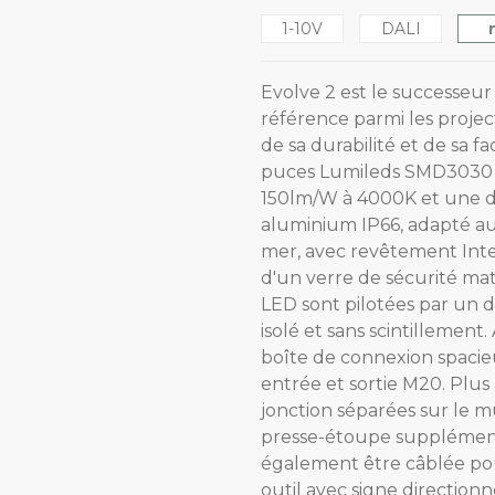
1-10V
DALI
Evolve 2 est le successeur
référence parmi les projec
de sa durabilité et de sa fa
puces Lumileds SMD3030 av
150lm/W à 4000K et une du
aluminium IP66, adapté au
mer, avec revêtement Inte
d'un verre de sécurité mat
LED sont pilotées par un 
isolé et sans scintillement.
boîte de connexion spacie
entrée et sortie M20. Plus
jonction séparées sur le 
presse-étoupe supplémenta
également être câblée pou
outil avec signe directionn