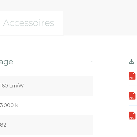
Accessoires
rage
160 Lm/W
3 000 K
82