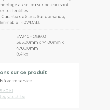
e montage au sol ou sur poteau sont
rentes lentilles
 Garantie de 5 ans. Sur demande,
dimmable 1-10V/DALI.
EV240HOB603
385,00mm x 74,00mm x
470,00mm
8,4 kg
ions sur ce produit
ch
à votre service.
9 50 51
tegratech.be