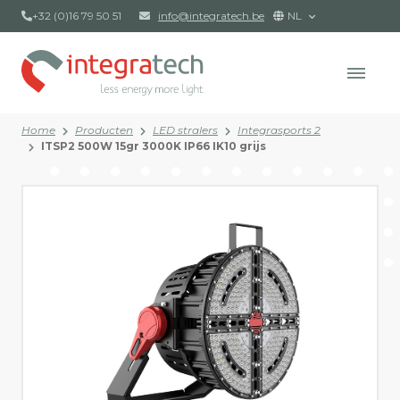
+32 (0)16 79 50 51
info@integratech.be
NL
Home
Producten
LED stralers
Integrasports 2
ITSP2 500W 15gr 3000K IP66 IK10 grijs