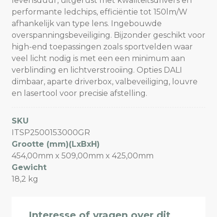
levensduur, uitgerust met kwaliteitsdrivers en
performante ledchips, efficiëntie tot 150lm/W
afhankelijk van type lens. Ingebouwde
overspanningsbeveiliging. Bijzonder geschikt voor
high-end toepassingen zoals sportvelden waar
veel licht nodig is met een een minimum aan
verblinding en lichtverstrooiing. Opties DALI
dimbaar, aparte driverbox, valbeveiliging, louvre
en lasertool voor precisie afstelling.
SKU
ITSP2500153000GR
Grootte (mm)(LxBxH)
454,00mm x 509,00mm x 425,00mm
Gewicht
18,2 kg
Interesse of vragen over dit