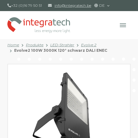
+32 (0)16 79 50 51
info@integratech.be
DE
Home
Produkte
LED-Strahler
Evolve 2
Evolve2 100W 3000K 120° schwarz DALI ENEC