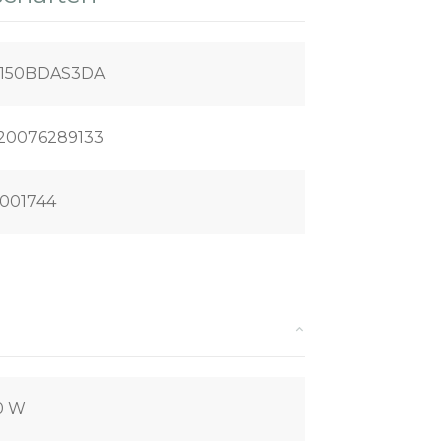
150BDAS3DA
20076289133
001744
0 W