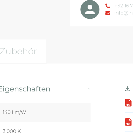
+32 16 7
info@in
Zubehör
Eigenschaften
140 Lm/W
3.000 K