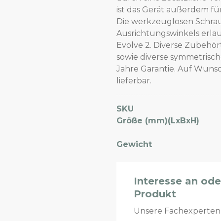
ist das Gerät außerdem f
Die werkzeuglosen Schra
Ausrichtungswinkels erla
Evolve 2. Diverse Zubehö
sowie diverse symmetrische
Jahre Garantie. Auf Wuns
lieferbar.
SKU
Größe (mm)(LxBxH)
Gewicht
Interesse an od
Produkt
Unsere Fachexperte