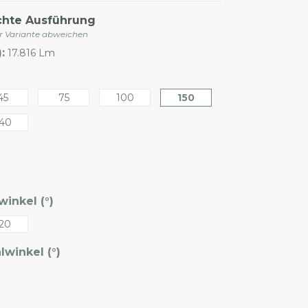
chte Ausführung
er Variante abweichen
:
17.816 Lm
45
75
100
150
40
inkel (°)
20
winkel (°)