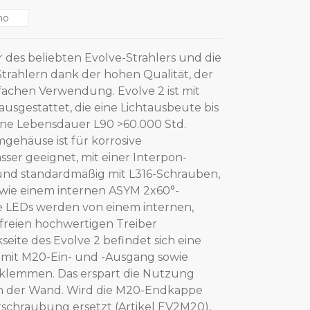
no
r des beliebten Evolve-Strahlers und die
trahlern dank der hohen Qualität, der
fachen Verwendung. Evolve 2 ist mit
sgestattet, die eine Lichtausbeute bis
ne Lebensdauer L90 >60.000 Std.
mgehäuse ist für korrosive
r geeignet, mit einer Interpon-
nd standardmäßig mit L316-Schrauben,
owie einem internen ASYM 2x60°-
ie LEDs werden von einem internen,
rfreien hochwertigen Treiber
eite des Evolve 2 befindet sich eine
mit M20-Ein- und -Ausgang sowie
klemmen. Das erspart die Nutzung
an der Wand. Wird die M20-Endkappe
rschraubung ersetzt (Artikel EV2M20),