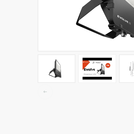
LED-Tracklights
Smartlighting
High-Bay-Leuchten
Wasserbeständige Leuchten
Decken- und Wandleuchten
Straßenbeleuchtung
Langfeldleuchten
Elektroinstallation