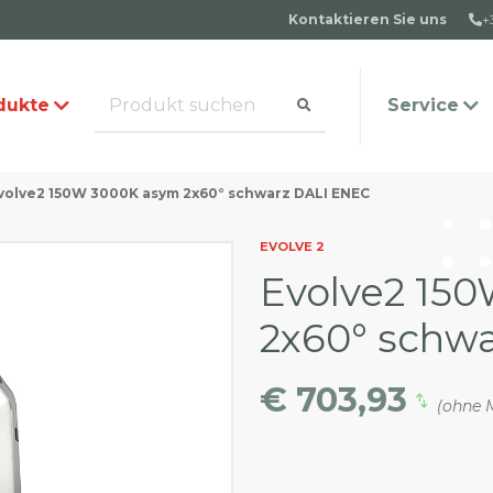
Kontaktieren Sie uns
+
dukte
Service
volve2 150W 3000K asym 2x60° schwarz DALI ENEC
alog anfordern
s Team
Häufige Fragen
Kontakt
EVOLVE 2
Evolve2 15
2x60° schw
€ 703,93
(ohne 