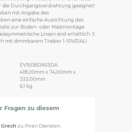
ür die Durchgangsverdrahtung geeignet!
uben mit Angabe des
uben eine einfache Ausrichtung des
rteile zur Boden- oder Mastmontage
/asymmetrische Linsen sind erhältlich. 5
ch mit dimmbarem Treiber 1-10V/DALI
EV150BDAS3DA
418,00mm x 74,00mm x
333,00mm
6,1 kg
er Fragen zu diesem
n
Grech
zu Ihren Diensten.