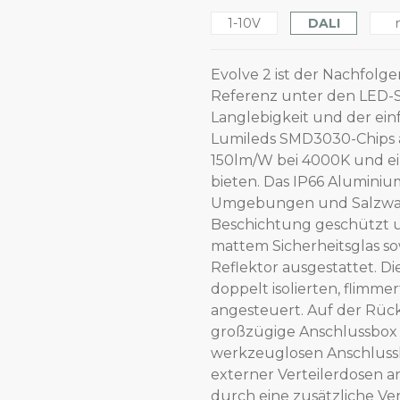
1-10V
DALI
Evolve 2 ist der Nachfolge
Referenz unter den LED-S
Langlebigkeit und der ein
Lumileds SMD3030-Chips au
150lm/W bei 4000K und ei
bieten. Das IP66 Aluminiu
Umgebungen und Salzwasse
Beschichtung geschützt u
mattem Sicherheitsglas s
Reflektor ausgestattet. D
doppelt isolierten, flimme
angesteuert. Auf der Rücks
großzügige Anschlussbox 
werkzeuglosen Anschluss
externer Verteilerdosen 
durch eine zusätzliche Ve