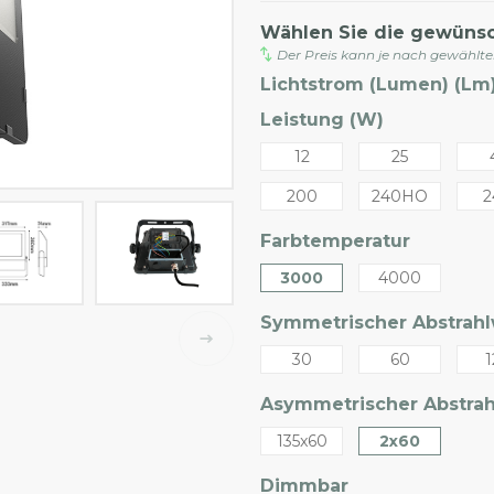
Wählen Sie die gewüns
Der Preis kann je nach gewählt
Lichtstrom (Lumen) (Lm)
Leistung (W)
12
25
200
240HO
2
Farbtemperatur
3000
4000
Symmetrischer Abstrahlw
30
60
1
Asymmetrischer Abstrahl
135x60
2x60
Dimmbar