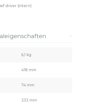
ief driver (intern)
leigenschaften
6,1 kg
418 mm
74 mm
333 mm