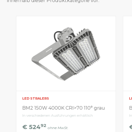
innerhalb dieser Produktkategorie vor.
LED STRALERS
L
BM2 150W 4000K CRI>70 110° grau
B
In verschiedenen Ausführungen erhältlich
I
92
€ 524
ohne MwSt.