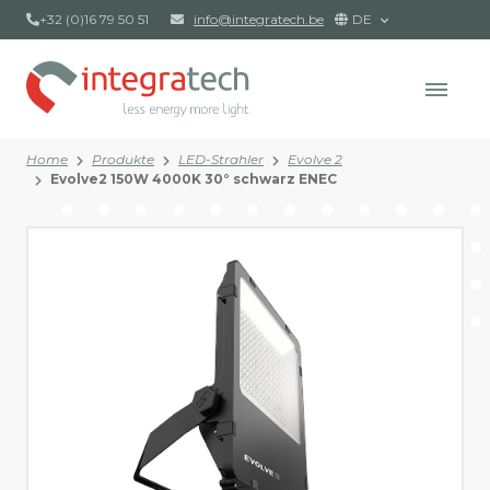
+32 (0)16 79 50 51
info@integratech.be
DE
Home
Produkte
LED-Strahler
Evolve 2
Evolve2 150W 4000K 30° schwarz ENEC