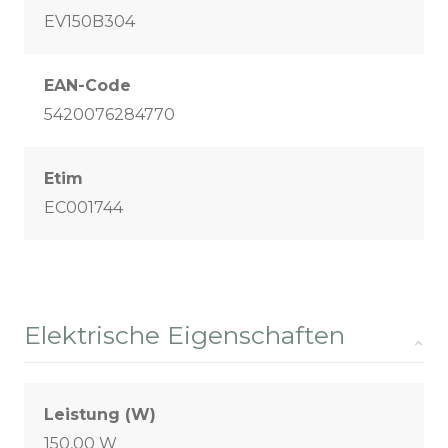
EV150B304
EAN-Code
5420076284770
Etim
EC001744
Elektrische Eigenschaften
Leistung (W)
150,00 W