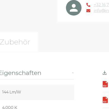
+32 16 7
info@in
Zubehör
Eigenschaften
144 Lm/W
4.000 K