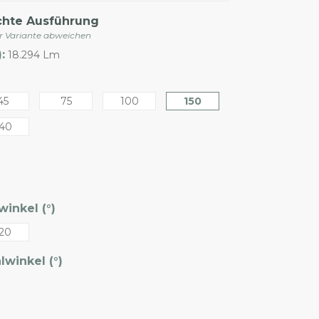
chte Ausführung
er Variante abweichen
:
18.294 Lm
45
75
100
150
40
inkel (°)
20
winkel (°)