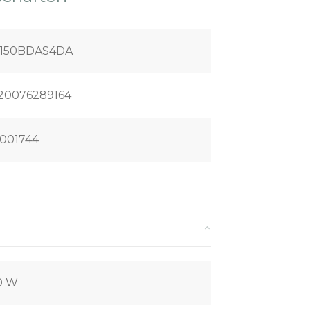
150BDAS4DA
20076289164
001744
0 W