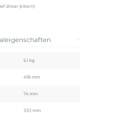
ief driver (intern)
leigenschaften
6,1 kg
418 mm
74 mm
333 mm