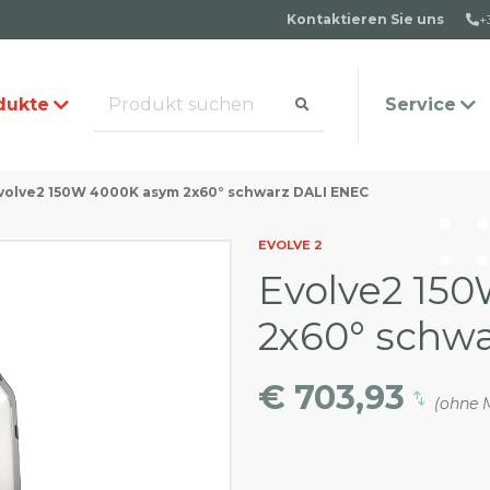
Kontaktieren Sie uns
+
dukte
Service
volve2 150W 4000K asym 2x60° schwarz DALI ENEC
alog anfordern
s Team
Häufige Fragen
Kontakt
EVOLVE 2
Evolve2 15
2x60° schw
€ 703,93
(ohne 