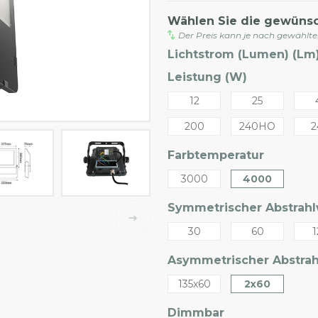
Wählen Sie die gewüns
Der Preis kann je nach gewählt
Lichtstrom (Lumen) (Lm)
Leistung (W)
12
25
200
240HO
2
Farbtemperatur
3000
4000
Symmetrischer Abstrahlw
30
60
1
Asymmetrischer Abstrahl
135x60
2x60
Dimmbar