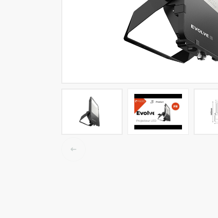
LED-Tracklights
Smartlighting
High-Bay-Leuchten
Wasserbeständige Leuchten
Decken- und Wandleuchten
Straßenbeleuchtung
Langfeldleuchten
Elektroinstallation