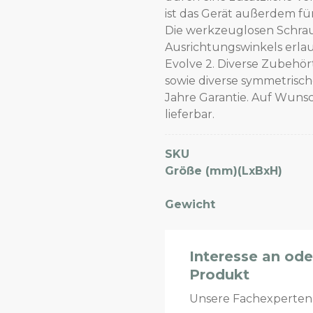
ist das Gerät außerdem f
Die werkzeuglosen Schra
Ausrichtungswinkels erla
Evolve 2. Diverse Zubehö
sowie diverse symmetrische
Jahre Garantie. Auf Wuns
lieferbar.
SKU
Größe (mm)(LxBxH)
Gewicht
Interesse an od
Produkt
Unsere Fachexperte