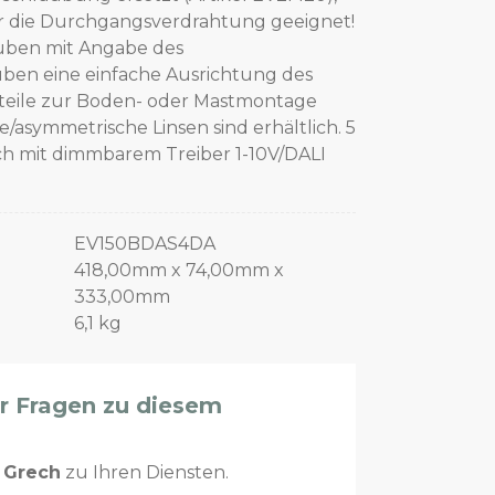
ür die Durchgangsverdrahtung geeignet!
uben mit Angabe des
uben eine einfache Ausrichtung des
rteile zur Boden- oder Mastmontage
/asymmetrische Linsen sind erhältlich. 5
ch mit dimmbarem Treiber 1-10V/DALI
EV150BDAS4DA
418,00mm x 74,00mm x
333,00mm
6,1 kg
er Fragen zu diesem
n
Grech
zu Ihren Diensten.