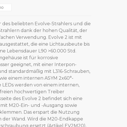
no
r des beliebten Evolve-Strahlers und die
trahlern dank der hohen Qualität, der
fachen Verwendung. Evolve 2 ist mit
sgestattet, die eine Lichtausbeute bis
ne Lebensdauer L90 >60.000 Std.
mgehäuse ist für korrosive
r geeignet, mit einer Interpon-
nd standardmäßig mit L316-Schrauben,
owie einem internen ASYM 2x60°-
ie LEDs werden von einem internen,
rfreien hochwertigen Treiber
eite des Evolve 2 befindet sich eine
mit M20-Ein- und -Ausgang sowie
klemmen. Das erspart die Nutzung
an der Wand. Wird die M20-Endkappe
rschraubung ersetzt (Artikel EV2M20),