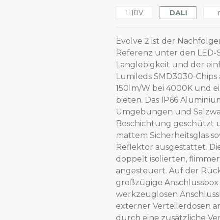
1-10V
DALI
Evolve 2 ist der Nachfolge
Referenz unter den LED-S
Langlebigkeit und der ein
Lumileds SMD3030-Chips au
150lm/W bei 4000K und ei
bieten. Das IP66 Aluminiu
Umgebungen und Salzwasse
Beschichtung geschützt u
mattem Sicherheitsglas s
Reflektor ausgestattet. D
doppelt isolierten, flimme
angesteuert. Auf der Rücks
großzügige Anschlussbox 
werkzeuglosen Anschluss
externer Verteilerdosen 
durch eine zusätzliche Ve