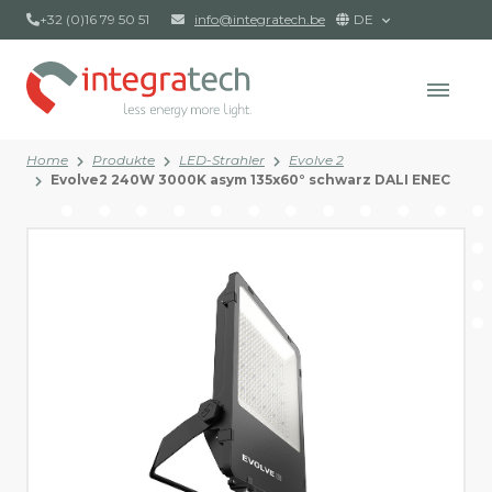
+32 (0)16 79 50 51
info@integratech.be
DE
Home
Produkte
LED-Strahler
Evolve 2
Evolve2 240W 3000K asym 135x60° schwarz DALI ENEC