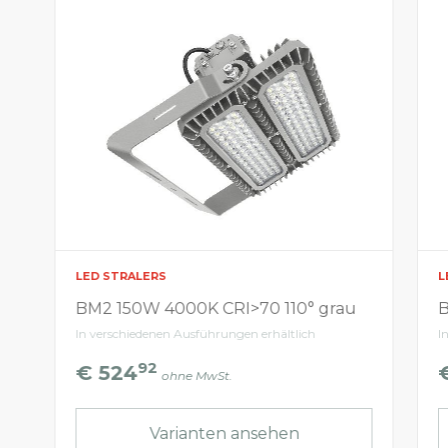
LED STRALERS
L
BM2 150W 4000K CRI>70 110° grau
B
In verschiedenen Ausführungen erhältlich
I
92
€ 524
ohne MwSt.
Varianten ansehen