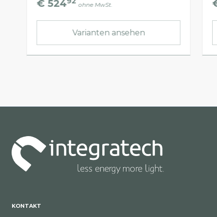
92
€ 524
ohne MwSt.
Varianten ansehen
KONTAKT