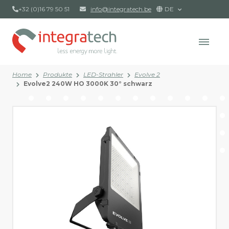
+32 (0)16 79 50 51
info@integratech.be
DE
Home
Produkte
LED-Strahler
Evolve 2
Evolve2 240W HO 3000K 30° schwarz