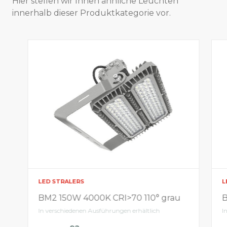
Hier stellen wir Ihnen ähnliche Leuchten
innerhalb dieser Produktkategorie vor.
LED STRALERS
L
BM2 150W 4000K CRI>70 110° grau
B
In verschiedenen Ausführungen erhältlich
I