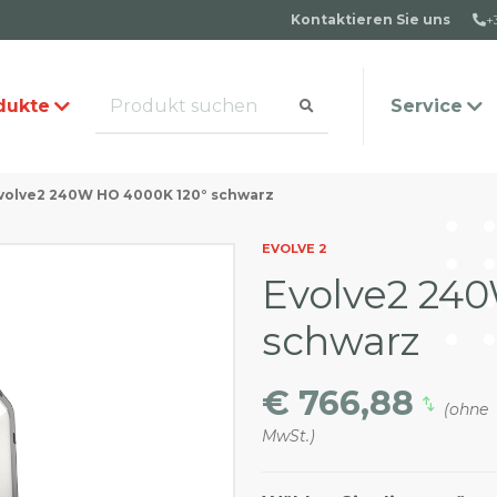
Kontaktieren Sie uns
+
dukte
Service
volve2 240W HO 4000K 120° schwarz
alog anfordern
s Team
Häufige Fragen
Kontakt
EVOLVE 2
Evolve2 24
schwarz
€ 766,88
(ohne
MwSt.)