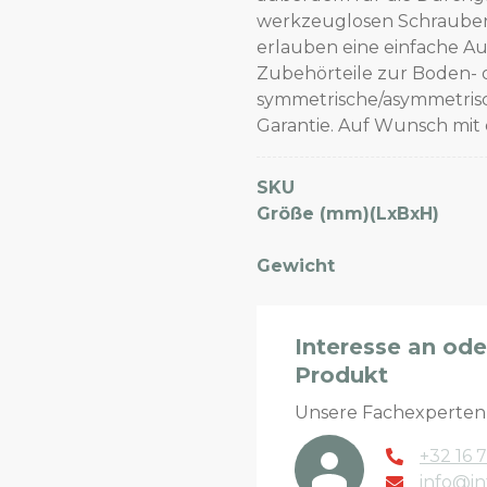
werkzeuglosen Schrauben
erlauben eine einfache Au
Zubehörteile zur Boden- 
symmetrische/asymmetrisch
Garantie. Auf Wunsch mit 
SKU
Größe (mm)(LxBxH)
Gewicht
Interesse an od
Produkt
Unsere Fachexperte
+32 16 7
info@in