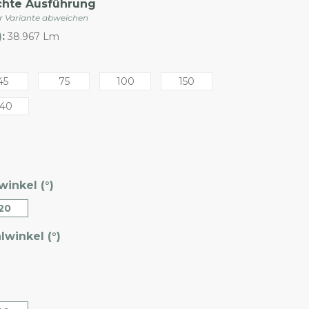
chte Ausführung
er Variante abweichen
:
38.967 Lm
45
75
100
150
40
inkel (°)
20
winkel (°)