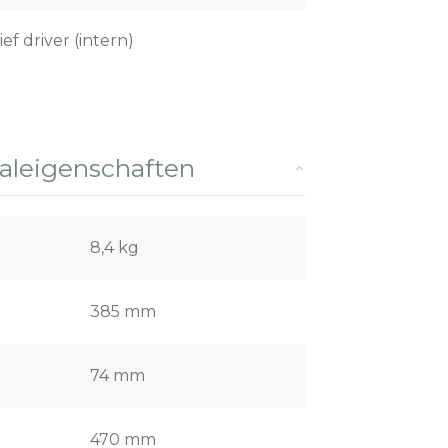
ief driver (intern)
leigenschaften
8,4 kg
385 mm
74 mm
470 mm