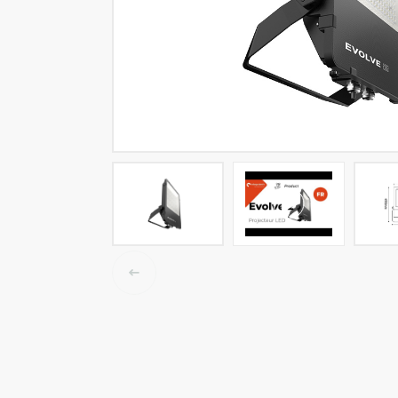
LED-Tracklights
Smartlighting
High-Bay-Leuchten
Wasserbeständige Leuchten
Decken- und Wandleuchten
Straßenbeleuchtung
Langfeldleuchten
Elektroinstallation