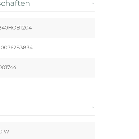
schaften
240HOB1204
20076283834
001744
00 W