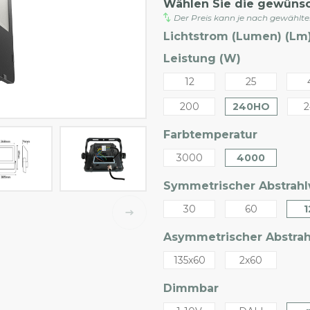
Wählen Sie die gewüns
Der Preis kann je nach gewählt
Lichtstrom (Lumen) (Lm)
Leistung (W)
12
25
200
240HO
2
Farbtemperatur
3000
4000
Symmetrischer Abstrahlw
30
60
1
Asymmetrischer Abstrahl
135x60
2x60
Dimmbar