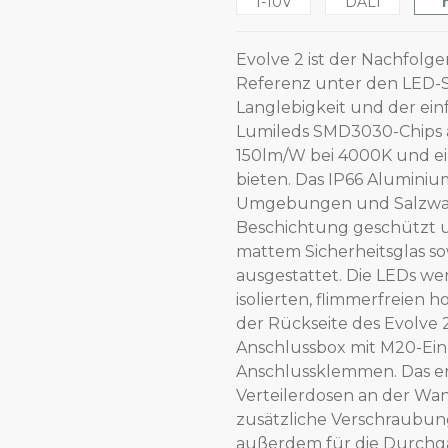
1-10V
DALI
Evolve 2 ist der Nachfolge
Referenz unter den LED-S
Langlebigkeit und der ein
Lumileds SMD3030-Chips au
150lm/W bei 4000K und ei
bieten. Das IP66 Aluminiu
Umgebungen und Salzwasse
Beschichtung geschützt u
mattem Sicherheitsglas so
ausgestattet. Die LEDs we
isolierten, flimmerfreien 
der Rückseite des Evolve 
Anschlussbox mit M20-Ei
Anschlussklemmen. Das er
Verteilerdosen an der Wa
zusätzliche Verschraubung 
außerdem für die Durchg