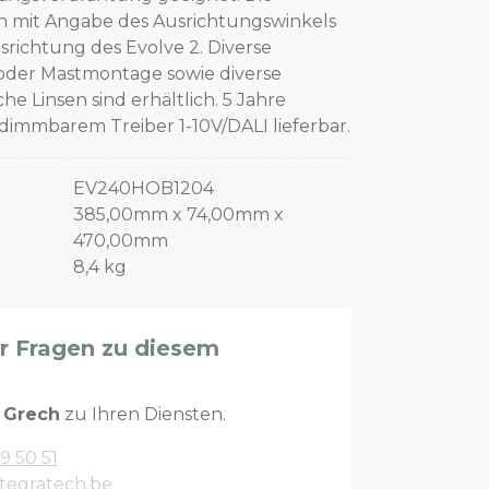
 mit Angabe des Ausrichtungswinkels
srichtung des Evolve 2. Diverse
oder Mastmontage sowie diverse
e Linsen sind erhältlich. 5 Jahre
dimmbarem Treiber 1-10V/DALI lieferbar.
EV240HOB1204
385,00mm x 74,00mm x
470,00mm
8,4 kg
er Fragen zu diesem
n
Grech
zu Ihren Diensten.
9 50 51
tegratech.be