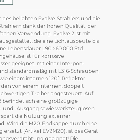
no
r des beliebten Evolve-Strahlers und die
trahlern dank der hohen Qualität, der
fachen Verwendung. Evolve 2 ist mit
sgestattet, die eine Lichtausbeute bis
ne Lebensdauer L90 >60.000 Std.
mgehäuse ist für korrosive
r geeignet, mit einer Interpon-
nd standardmäßig mit L316-Schrauben,
wie einem internen 120°-Reflektor
rden von einem internen, doppelt
hochwertigen Treiber angesteuert. Auf
2 befindet sich eine großzügige
n- und -Ausgang sowie werkzeuglosen
spart die Nutzung externer
nd. Wird die M20-Endkappe durch eine
ersetzt (Artikel EV2M20), ist das Gerät
angsverdrahtung geeignet! Die